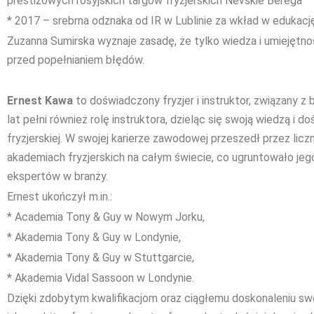
prestiżowych rosyjskich targów fryzjerskich Nevskie Berega
* 2017 – srebrna odznaka od IR w Lublinie za wkład w edukację
Zuzanna Sumirska wyznaje zasadę, że tylko wiedza i umiejętno
przed popełnianiem błędów.
Ernest Kawa
to doświadczony fryzjer i instruktor, związany z 
lat pełni również rolę instruktora, dzieląc się swoją wiedzą i
fryzjerskiej. W swojej karierze zawodowej przeszedł przez licz
akademiach fryzjerskich na całym świecie, co ugruntowało je
ekspertów w branży.
Ernest ukończył m.in.:
* Academia Tony & Guy w Nowym Jorku,
* Akademia Tony & Guy w Londynie,
* Akademia Tony & Guy w Stuttgarcie,
* Akademia Vidal Sassoon w Londynie.
Dzięki zdobytym kwalifikacjom oraz ciągłemu doskonaleniu sw