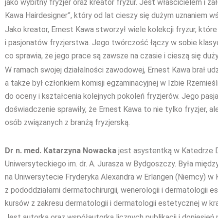
jako wybitny fryzjer oraz kreator fryzur. Jest właścicielem i z
Kawa Hairdesigner”, który od lat cieszy się dużym uznaniem wś
Jako kreator, Ernest Kawa stworzył wiele kolekcji fryzur, które 
i pasjonatów fryzjerstwa. Jego twórczość łączy w sobie klas
co sprawia, że jego prace są zawsze na czasie i cieszą się du
W ramach swojej działalności zawodowej, Ernest Kawa brał ud
a także był członkiem komisji egzaminacyjnej w Izbie Rzemieśln
do oceny i kształcenia kolejnych pokoleń fryzjerów. Jego pasj
doświadczenie sprawiły, że Ernest Kawa to nie tylko fryzjer, al
osób związanych z branżą fryzjerską.
Dr n. med. Katarzyna Nowacka
jest asystentką w Katedrze D
Uniwersyteckiego im. dr. A. Jurasza w Bydgoszczy. Była międ
na Uniwersytecie Fryderyka Alexandra w Erlangen (Niemcy) w K
z pododdziałami dermatochirurgii, wenerologii i dermatologii e
kursów z zakresu dermatologii i dermatologii estetycznej w kraj
Jest autorką oraz współautorką licznych publikacji i donies