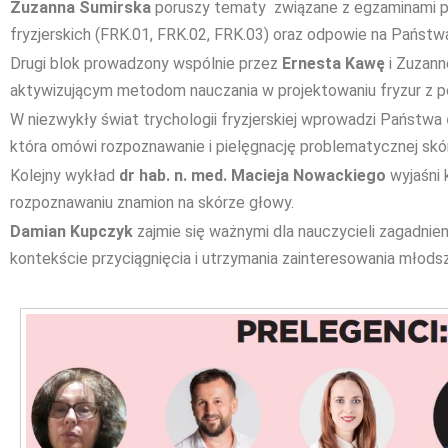
Zuzanna Sumirska
poruszy tematy związane z egzaminami pra
fryzjerskich (FRK.01, FRK.02, FRK.03) oraz odpowie na Państwa
Drugi blok prowadzony wspólnie przez
Ernesta Kawę
i Zuzann
aktywizującym metodom nauczania w projektowaniu fryzur z 
W niezwykły świat trychologii fryzjerskiej wprowadzi Państwa
która omówi rozpoznawanie i pielęgnację problematycznej skó
Kolejny wykład
dr hab. n. med. Macieja Nowackiego
wyjaśni 
rozpoznawaniu znamion na skórze głowy.
Damian Kupczyk
zajmie się ważnymi dla nauczycieli zagadnien
kontekście przyciągnięcia i utrzymania zainteresowania młod