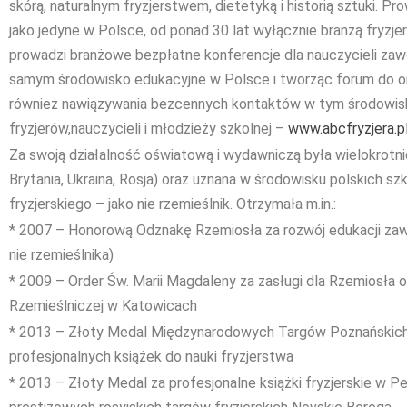
skórą, naturalnym fryzjerstwem, dietetyką i historią sztuki. 
jako jedyne w Polsce, od ponad 30 lat wyłącznie branżą fryzje
prowadzi branżowe bezpłatne konferencje dla nauczycieli zaw
samym środowisko edukacyjne w Polsce i tworząc forum do o
również nawiązywania bezcennych kontaktów w tym środowisk
fryzjerów,nauczycieli i młodzieży szkolnej –
www.abcfryzjera.p
Za swoją działalność oświatową i wydawniczą była wielokrotnie
Brytania, Ukraina, Rosja) oraz uznana w środowisku polskich sz
fryzjerskiego – jako nie rzemieślnik. Otrzymała m.in.:
* 2007 – Honorową Odznakę Rzemiosła za rozwój edukacji za
nie rzemieślnika)
* 2009 – Order Św. Marii Magdaleny za zasługi dla Rzemiosła o
Rzemieślniczej w Katowicach
* 2013 – Złoty Medal Międzynarodowych Targów Poznańskich 
profesjonalnych książek do nauki fryzjerstwa
* 2013 – Złoty Medal za profesjonalne książki fryzjerskie w P