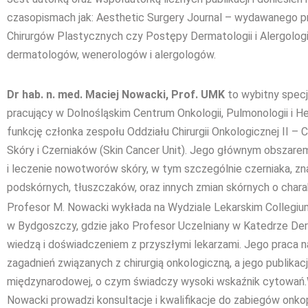
czasopismach jak: Aesthetic Surgery Journal – wydawanego 
Chirurgów Plastycznych czy Postępy Dermatologii i Alergolog
dermatologów, wenerologów i alergologów.
Dr hab. n. med. Maciej Nowacki, Prof. UMK
to wybitny specja
pracujący w Dolnośląskim Centrum Onkologii, Pulmonologii i H
funkcję członka zespołu Oddziału Chirurgii Onkologicznej II
Skóry i Czerniaków (Skin Cancer Unit). Jego głównym obszare
i leczenie nowotworów skóry, w tym szczególnie czerniaka, z
podskórnych, tłuszczaków, oraz innych zmian skórnych o cha
Profesor M. Nowacki wykłada na Wydziale Lekarskim Collegiu
w Bydgoszczy, gdzie jako Profesor Uczelniany w Katedrze Derma
wiedzą i doświadczeniem z przyszłymi lekarzami. Jego praca 
zagadnień związanych z chirurgią onkologiczną, a jego publika
międzynarodowej, o czym świadczy wysoki wskaźnik cytowań.W
Nowacki prowadzi konsultacje i kwalifikacje do zabiegów onk