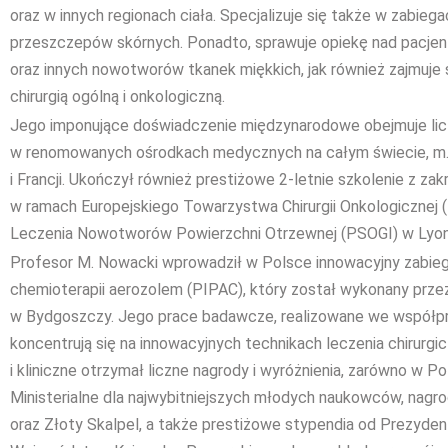
oraz w innych regionach ciała. Specjalizuje się także w zabie
przeszczepów skórnych. Ponadto, sprawuje opiekę nad pacjen
oraz innych nowotworów tkanek miękkich, jak również zajmuje s
chirurgią ogólną i onkologiczną.
Jego imponujące doświadczenie międzynarodowe obejmuje licz
w renomowanych ośrodkach medycznych na całym świecie, m.in
i Francji. Ukończył również prestiżowe 2-letnie szkolenie z za
w ramach Europejskiego Towarzystwa Chirurgii Onkologiczne
Leczenia Nowotworów Powierzchni Otrzewnej (PSOGI) w Lyonie
Profesor M. Nowacki wprowadził w Polsce innowacyjny zabie
chemioterapii aerozolem (PIPAC), który został wykonany prze
w Bydgoszczy. Jego prace badawcze, realizowane we współpra
koncentrują się na innowacyjnych technikach leczenia chirurg
i kliniczne otrzymał liczne nagrody i wyróżnienia, zarówno w Po
Ministerialne dla najwybitniejszych młodych naukowców, nag
oraz Złoty Skalpel, a także prestiżowe stypendia od Prezyde