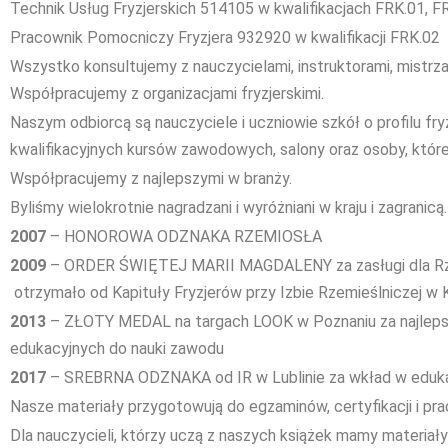
Technik Usług Fryzjerskich 514105 w kwalifikacjach FRK.01, F
Pracownik Pomocniczy Fryzjera 932920 w kwalifikacji FRK.02
Wszystko konsultujemy z nauczycielami, instruktorami, mistrzam
Współpracujemy z organizacjami fryzjerskimi.
Naszym odbiorcą są nauczyciele i uczniowie szkół o profilu fryz
kwalifikacyjnych kursów zawodowych, salony oraz osoby, które 
Współpracujemy z najlepszymi w branży.
Byliśmy wielokrotnie nagradzani i wyróżniani w kraju i zagranicą.
2007
– HONOROWA ODZNAKA RZEMIOSŁA
2009
– ORDER ŚWIĘTEJ MARII MAGDALENY za zasługi dla Rz
otrzymało od Kapituły Fryzjerów przy Izbie Rzemieślniczej w
2013
– ZŁOTY MEDAL na targach LOOK w Poznaniu za najlepsz
edukacyjnych do nauki zawodu
2017
– SREBRNA ODZNAKA od IR w Lublinie za wkład w edukac
Nasze materiały przygotowują do egzaminów, certyfikacji i pra
Dla nauczycieli, którzy uczą z naszych książek mamy materiały 