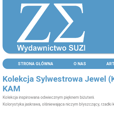
STRONA GŁÓWNA
O NAS
AR
Kolekcja Sylwestrowa Jewel (K
KAM
Kolekcja inspirowana odwiecznym pięknem biżuterii.
Kolorystyka jaskrawa, olśniewająca niczym błyszczący, rzadki 