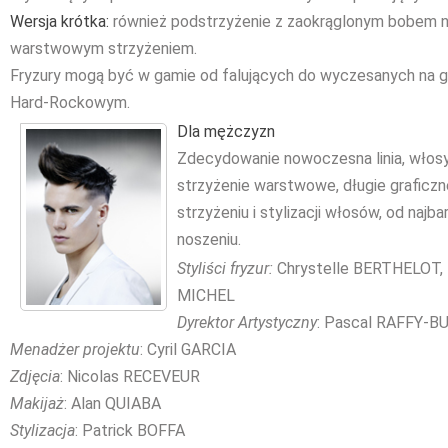
Wersja krótka:
również podstrzyżenie z zaokrąglonym bobem n
warstwowym strzyżeniem.
Fryzury mogą być w gamie od falujących do wyczesanych na g
Hard-Rockowym.
Dla mężczyzn
Zdecydowanie nowoczesna linia, włos
strzyżenie warstwowe, długie graficzne
strzyżeniu i stylizacji włosów, od naj
noszeniu.
Styliści fryzur:
Chrystelle BERTHELOT, 
MICHEL
Dyrektor Artystyczny
: Pascal RAFFY-B
Menadżer projektu
: Cyril GARCIA
Zdjęcia
: Nicolas RECEVEUR
Makijaż
: Alan QUIABA
Stylizacja
: Patrick BOFFA