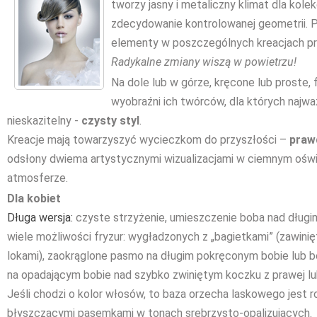
tworzy jasny i metaliczny klimat dla kolekc
zdecydowanie kontrolowanej geometrii.
elementy w poszczególnych kreacjach 
Radykalne zmiany wiszą w powietrzu!
Na dole lub w górze, kręcone lub proste, 
wyobraźni ich twórców, dla których najwa
nieskazitelny -
czysty styl
.
Kreacje mają towarzyszyć wycieczkom do przyszłości –
praw
odsłony dwiema artystycznymi wizualizacjami w ciemnym oświe
atmosferze.
Dla kobiet
Długa wersja:
czyste strzyżenie, umieszczenie boba nad dług
wiele możliwości fryzur: wygładzonych z „bagietkami” (zawinię
lokami), zaokrąglone pasmo na długim pokręconym bobie lub
na opadającym bobie nad szybko zwiniętym koczku z prawej lub
Jeśli chodzi o kolor włosów, to baza orzecha laskowego jest 
błyszczącymi pasemkami w tonach srebrzysto-opalizujących.