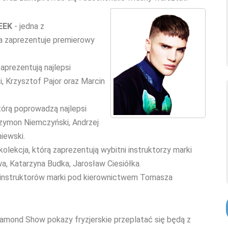
EEK
- jedna z
ra zaprezentuje premierowy
aprezentują najlepsi
i, Krzysztof Pajor oraz Marcin
tórą poprowadzą najlepsi
Szymon Niemczyński, Andrzej
iewski.
olekcja, którą zaprezentują wybitni instruktorzy marki
 Katarzyna Budka, Jarosław Ciesiółka.
 instruktorów marki pod kierownictwem Tomasza
iamond Show pokazy fryzjerskie przeplatać się będą z