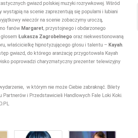
astycznych gwiazd polskiej muzyki rozrywkowej. Wśród
y wystąpią na scenie zaprezentują się popularni i lubiani
 wyjątkowy wieczór na scenie zobaczymy uroczą,
ono fanów
Margaret
, przystojnego i obdarzonego
m głosem
Łukasza Zagrobelnego
oraz niekwestionowaną
u, właścicielkę hipnotyzującego głosu i talentu –
Kayah
.
tęp gwiazd, do którego aranżację przygotowała Kayah
wisko poprowadzi charyzmatyczny prezenter telewizyjny
ydarzenie, w którym nie może Ciebie zabraknąć. Bilety
u Partnerów i Przedstawicieli Handlowych Fale Loki Koki.
O.PL