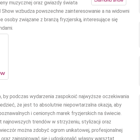
ceny muzycznej oraz gwiazdy świata
ond Show wzbudza powszechne zainteresowanie a na widowni
że osoby związane z branżą fryzjerską, interesujące się
ndami.
to, by podczas wydarzenia zaspokoić najwyższe oczekiwania
dzieć, że jest to absolutnie niepowtarzalna okazja, aby
oznawalnych i cenionych marek fryzjerskich na świecie.
 najnowszych trendów w strzyżeniu, stylizacji oraz
 wieczór można zdobyć ogrom unikatowej, profesjonalnej
 oraz zainspirować się i udoskonalić własny warsztat.