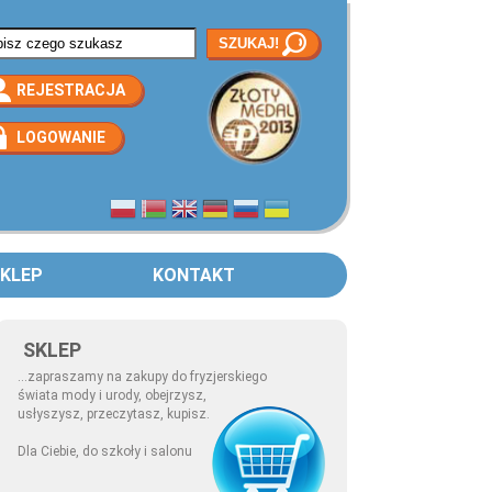
rmularz wyszukiwania
REJESTRACJA
LOGOWANIE
KLEP
KONTAKT
SKLEP
...zapraszamy na zakupy do fryzjerskiego
świata mody i urody, obejrzysz,
usłyszysz, przeczytasz, kupisz.
Dla Ciebie, do szkoły i salonu