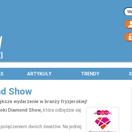
Fo
AS
ARTYKUŁY
TRENDY
S
nd Show
ększe wydarzenie w branży fryzjerskiej!
i Koki Diamond Show,
która odbędzie się
 połączeniem dwóch światów. Na jednej