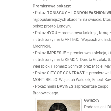
Premierowe pokazy:
• Pokaz
TONI&GUY – LONDON FASHION W
najpopularniejszych akademii na świecie, któ
pokaz prosto Londynu!
• Pokaz
4YOU
– premierowa kolekcja, którą z
instruktorzy marki ARTEGO: Wojciech Zielińsk
Machnicki.
• Pokaz
IMPRESJE
– premierowa kolekcja, k
instruktorzy marki KEMON: Dorota Grzelak, 
Wierzbicki i Tomasz Schmidt oraz Maciej Man
• Pokaz
CITY OF CONTRAST
– premierowa k
MONTIBELLO: Wojciech Walczak, Ernest Kawa,
• Pokaz marki
DAVINES
zaprezentuje zespół
Bronowickiego.
Gwiazdy
Podczas gali D