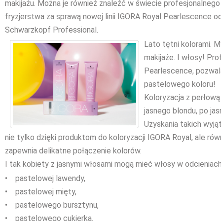
makijażu. Można je również znaleźć w świecie profesjonalnego
fryzjerstwa za sprawą nowej linii IGORA Royal Pearlescence o
Schwarzkopf Professional.
Lato tętni kolorami. M
makijaże. I włosy! Pro
Pearlescence, pozwa
pastelowego koloru!
Koloryzacja z perłową
jasnego blondu, po jas
Uzyskania takich wyją
nie tylko dzięki produktom do koloryzacji IGORA Royal, ale rów
zapewnia delikatne połączenie kolorów.
I tak kobiety z jasnymi włosami mogą mieć włosy w odcieniach
• pastelowej lawendy,
• pastelowej mięty,
• pastelowego bursztynu,
• pastelowego cukierka.