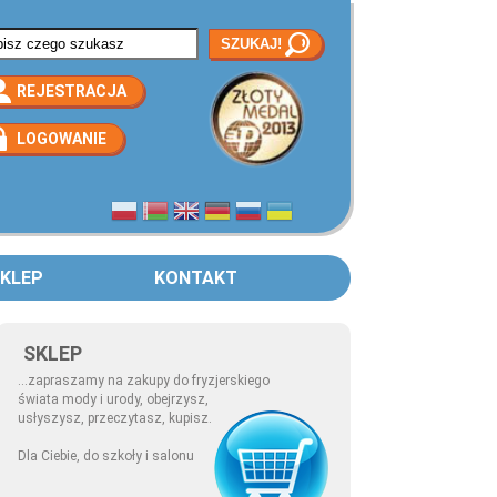
rmularz wyszukiwania
REJESTRACJA
LOGOWANIE
KLEP
KONTAKT
SKLEP
...zapraszamy na zakupy do fryzjerskiego
świata mody i urody, obejrzysz,
usłyszysz, przeczytasz, kupisz.
Dla Ciebie, do szkoły i salonu