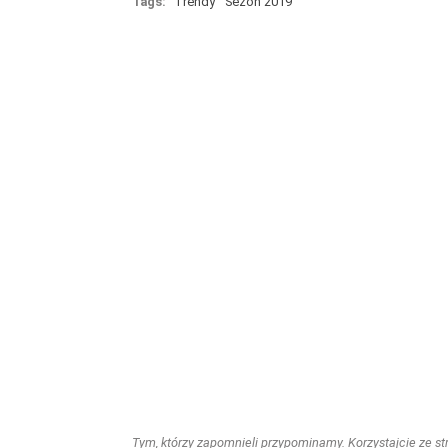
Tags:
Trendy
Sezon 2019
Tym, którzy zapomnieli przypominamy. Korzystajcie ze stro