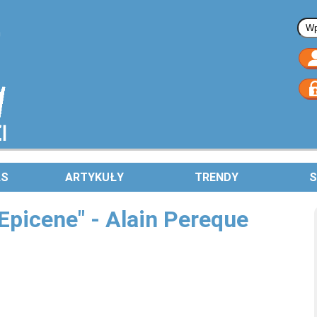
Fo
AS
ARTYKUŁY
TRENDY
S
Epicene" - Alain Pereque