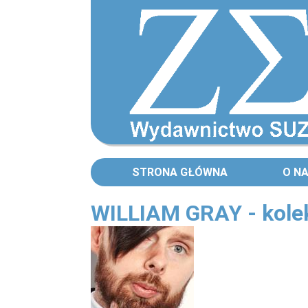
STRONA GŁÓWNA
O N
WILLIAM GRAY - kolek