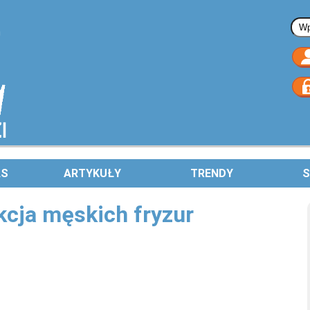
Fo
AS
ARTYKUŁY
TRENDY
S
cja męskich fryzur