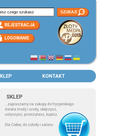
rmularz wyszukiwania
REJESTRACJA
LOGOWANIE
KLEP
KONTAKT
SKLEP
...zapraszamy na zakupy do fryzjerskiego
świata mody i urody, obejrzysz,
usłyszysz, przeczytasz, kupisz.
Dla Ciebie, do szkoły i salonu