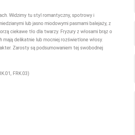
ch. Widzimy tu styl romantyczny, spotrowy i
miedzianymi lub jasno miodowymi pasmami balejaży, z
rzą ciekawe tło dla twarzy. Fryzury z włosami brąz o
 mają delikatnie lub mocniej rozświetlone włosy.
rakter. Zarosty są podsumowaniem tej swobodnej
RK.01, FRK.03)