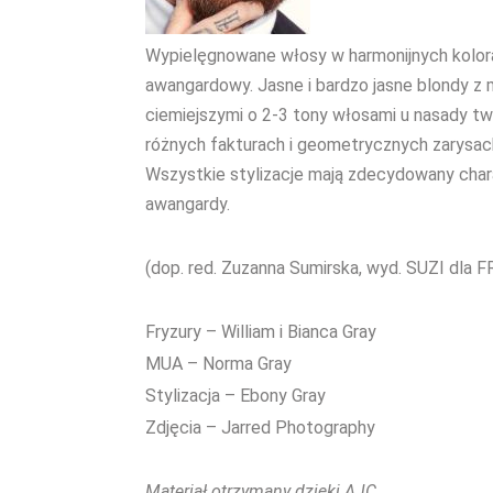
Wypielęgnowane włosy w harmonijnych kolora
awangardowy. Jasne i bardzo jasne blondy z 
ciemiejszymi o 2-3 tony włosami u nasady two
różnych fakturach i geometrycznych zarysach
Wszystkie stylizacje mają zdecydowany cha
awangardy.
(dop. red. Zuzanna Sumirska, wyd. SUZI dla F
Fryzury – William i Bianca Gray
MUA – Norma Gray
Stylizacja – Ebony Gray
Zdjęcia – Jarred Photography
Materiał otrzymany dzięki AJC.