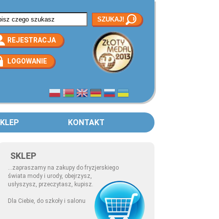
rmularz wyszukiwania
REJESTRACJA
LOGOWANIE
KLEP
KONTAKT
SKLEP
...zapraszamy na zakupy do fryzjerskiego
świata mody i urody, obejrzysz,
usłyszysz, przeczytasz, kupisz.
Dla Ciebie, do szkoły i salonu