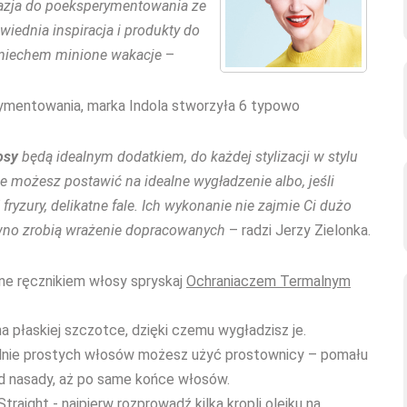
kazja do poeksperymentowania ze
wiednia inspiracja i produkty do
uśmiechem minione wakacje
–
ymentowania, marka Indola stworzyła 6 typowo
osy
będą idealnym dodatkiem, do każdej stylizacji w stylu
je możesz postawić na idealne wygładzenie albo, jeśli
 fryzury, delikatne fale. Ich wykonanie nie zajmie Ci dużo
ewno zrobią wrażenie dopracowanych
– radzi Jerzy Zielonka.
ne ręcznikiem włosy spryskaj
Ochraniaczem Termalnym
a płaskiej szczotce, dzięki czemu wygładzisz je.
ealnie prostych włosów możesz użyć prostownicy – pomału
od nasady, aż po same końce włosów.
Straight
- najpierw rozprowadź kilka kropli olejku na