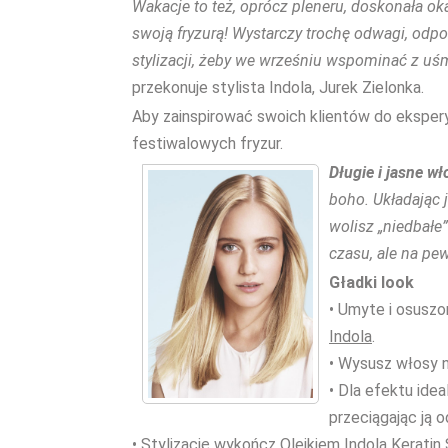
Wakacje to też, oprócz pleneru, doskonała o
swoją fryzurą! Wystarczy trochę odwagi, odpo
stylizacji, żeby we wrześniu wspominać z 
przekonuje stylista Indola, Jurek Zielonka.
Aby zainspirować swoich klientów do eksper
festiwalowych fryzur.
Długie i jasne wł
boho. Układając 
wolisz „niedbałe”
czasu, ale na p
Gładki look
• Umyte i osuszo
Indola
.
• Wysusz włosy n
• Dla efektu id
przeciągając ją 
• Stylizację wykończ
Olejkiem Indola Keratin 