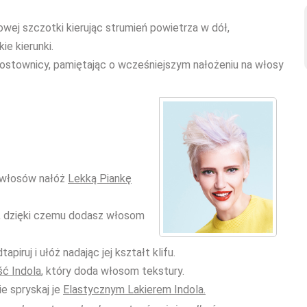
wej szczotki kierując strumień powietrza w dół,
e kierunki.
rostownicy, pamiętając o wcześniejszym nałożeniu na włosy
m włosów nałóż
Lekką Piankę
i, dzięki czemu dodasz włosom
piruj i ułóż nadając jej kształt klifu.
ść Indola
, który doda włosom tekstury.
e spryskaj je
Elastycznym Lakierem Indola.