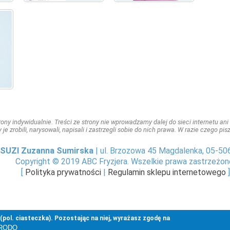
ny indywidualnie. Treści ze strony nie wprowadzamy dalej do sieci internetu ani n
y je zrobili, narysowali, napisali i zastrzegli sobie do nich prawa. W razie czego p
SUZI Zuzanna Sumirska
| ul. Brzozowa 45 Magdalenka, 05-50
Copyright © 2019 ABC Fryzjera. Wszelkie prawa zastrzeżon
[
Polityka prywatności
|
Regulamin sklepu internetowego
]
pol. ciasteczka). Pozostając na niej, wyrażasz zgodę na
i RODO