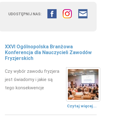
UDOSTĘPNIJ NAS:
XXVI Ogólnopolska Branżowa
Fryzjerstwo łączy pokolenia –
Konferencja dla Nauczycieli Zawodów
doświadczenie edukacyjne w
Fryzjerskich
kształceniu przyszłych fryzjerów
Czy wybór zawodu fryzjera
W Zespole Szkół
jest świadomy i jakie są
Mechanicznych w Kielcach
tego konsekwencje
zorganizowano wydarzenie
edukacyjne.
Czytaj więcej...
Czytaj więcej...