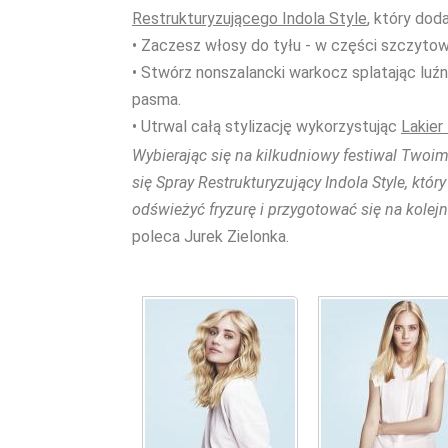
Restrukturyzującego Indola Style
, który dod
• Zaczesz włosy do tyłu - w części szczytowej
• Stwórz nonszalancki warkocz splatając luźn
pasma.
• Utrwal całą stylizację wykorzystując
Lakier
Wybierając się na kilkudniowy festiwal Two
się Spray Restrukturyzujący Indola Style, któr
odświeżyć fryzurę i przygotować się na kolej
poleca Jurek Zielonka.