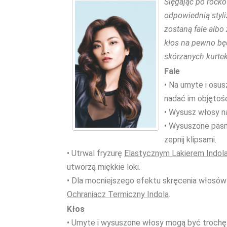
Sięgając po rock
odpowiednią styl
zostaną fale albo
kłos na pewno bę
skórzanych kurte
Fale
• Na umyte i osu
nadać im objętośc
• Wysusz włosy na
• Wysuszone pasm
zepnij klipsami.
• Utrwal fryzurę
Elastycznym Lakierem Indol
utworzą miękkie loki.
• Dla mocniejszego efektu skręcenia włosów
Ochraniacz Termiczny Indola
.
Kłos
• Umyte i wysuszone włosy mogą być trochę 