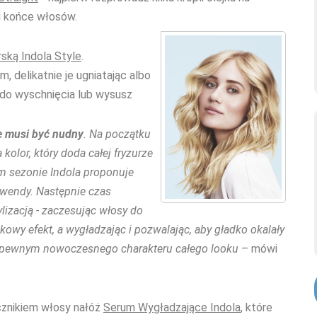
 i końce włosów.
ską Indola Style
.
, delikatnie je ugniatając albo
 do wyschnięcia lub wysusz
e musi być nudny
. Na początku
kolor, który doda całej fryzurze
m sezonie Indola proponuje
awendy. Następnie czas
ylizacją - zaczesując włosy do
kowy efekt, a wygładzając i pozwalając, aby gładko okalały
 pewnym nowoczesnego charakteru całego looku
– mówi
cznikiem włosy nałóż
Serum Wygładzające Indola
, które