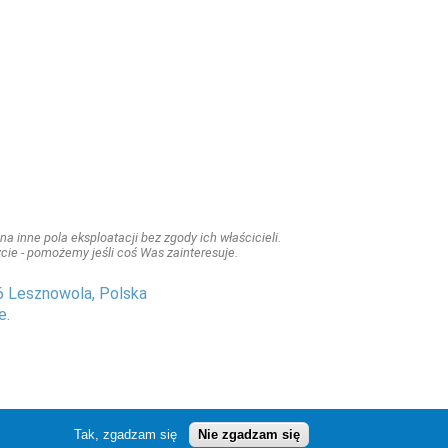
a inne pola eksploatacji bez zgody ich właścicieli.
iszcie - pomożemy jeśli coś Was zainteresuje.
6 Lesznowola, Polska
e.
Tak, zgadzam się
Nie zgadzam się