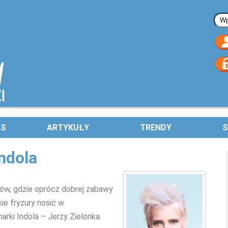
Fo
AS
ARTYKUŁY
TRENDY
S
ndola
tów, gdzie oprócz dobrej zabawy
kie fryzury nosić w
rki Indola – Jerzy Zielonka.