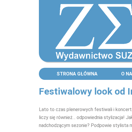
STRONA GŁÓWNA
O N
Festiwalowy look od I
Lato to czas plenerowych festiwali i koncer
liczy się również… odpowiednia stylizacja! Ja
nadchodzącym sezonie? Podpowie stylista ma