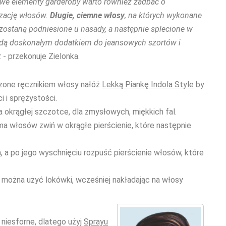
owe elementy garderoby warto również zadbać o
izację włosów.
Długie, ciemne włosy
, na których wykonane
 zostaną podniesione u nasady, a następnie splecione w
dą doskonałym dodatkiem do jeansowych szortów i
k
- przekonuje Zielonka.
szone ręcznikiem włosy nałóż
Lekką Piankę Indola Style
by
i i sprężystości.
 okrągłej szczotce, dla zmysłowych, miękkich fal.
a włosów zwiń w okrągłe pierścienie, które następnie
a
, a po jego wyschnięciu rozpuść pierścienie włosów, które
 można użyć lokówki, wcześniej nakładając na włosy
niesforne, dlatego użyj
Sprayu