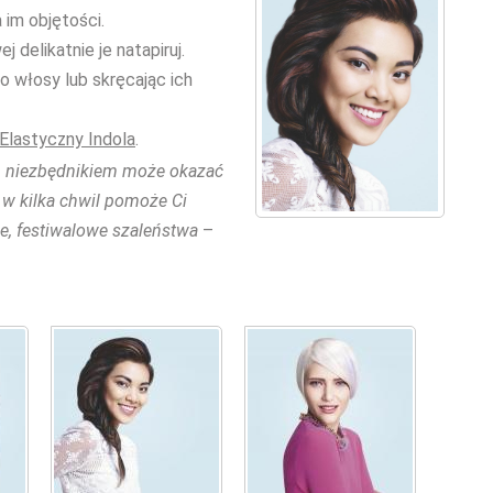
a im objętości.
 delikatnie je natapiruj.
o włosy lub skręcając ich
 Elastyczny Indola
.
im niezbędnikiem może okazać
y w kilka chwil pomoże Ci
ne, festiwalowe szaleństwa
–