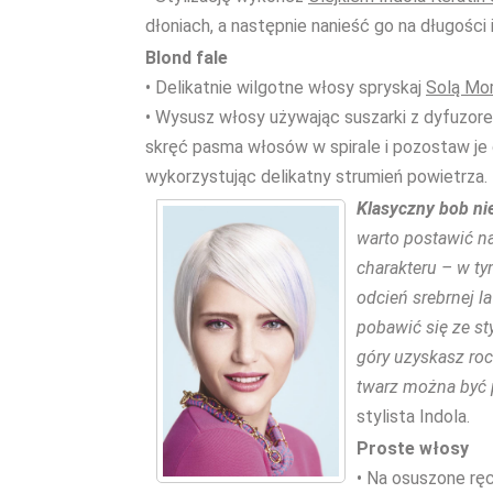
dłoniach, a następnie nanieść go na długości
Blond fale
• Delikatnie wilgotne włosy spryskaj
Solą Mor
• Wysusz włosy używając suszarki z dyfuzorem
skręć pasma włosów w spirale i pozostaw je
wykorzystując delikatny strumień powietrza.
Klas
yczny bob ni
warto postawić na 
charakteru – w ty
odcień srebrnej l
pobawić się ze st
góry
uzyskasz roc
twarz można być
stylista Indola.
Proste włosy
• Na osuszone rę