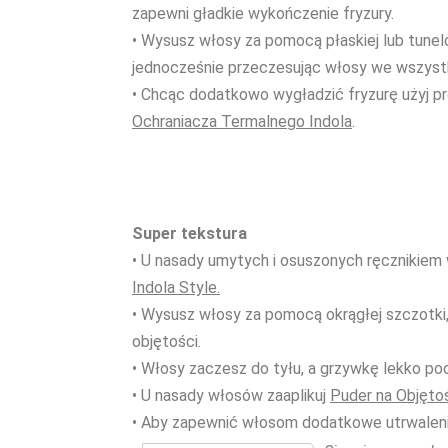
zapewni gładkie wykończenie fryzury.
• Wysusz włosy za pomocą płaskiej lub tunelo
jednocześnie przeczesując włosy we wszystki
• Chcąc dodatkowo wygładzić fryzurę użyj p
Ochraniacza Termalnego Indola
.
Super tekstura
• U nasady umytych i osuszonych ręcznikie
Indola Style.
• Wysusz włosy za pomocą okrągłej szczotk
objętości.
• Włosy zaczesz do tyłu, a grzywkę lekko podta
• U nasady włosów zaaplikuj
Puder na Objęto
• Aby zapewnić włosom dodatkowe utrwaleni