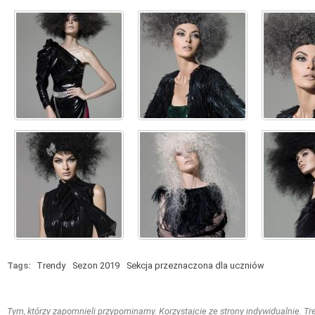
Tags:
Trendy
Sezon 2019
Sekcja przeznaczona dla uczniów
Tym, którzy zapomnieli przypominamy. Korzystajcie ze strony indywidualnie. Treś