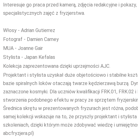
Interesuje go praca przed kamerą, zdjęcia redakcyjne i pokazy
specjalistycznych zajęć z fryzjerstwa.
Włosy - Adrian Gutierrez
Fotograf - Damien Carney
MUA - Joanne Gair
Stylista - Japan Kefalas
Kolekcja zaprezentowana dzięki uprzejmości AJC.
Projektant i stylista uzyskał duże objetościowo i stabilne ksz
bazie spiralnych loków otaczają twarze kędzierzawą burzą. Dy
zaznaczone kosmyki. Dla uczniów kwalifikacji FRK.01, FRK.02
stworzenia podobnego efektu w pracy ze sprzętem fryzjerskim 
Średnica skrętu w prezentowanych fryzurach jest różna, podo
samej kolekcji wskazuje na to, że przyszły projektant i stylist
szkoleniach, dzięki którym może zdobywać wiedzę i umiejętnoś
abcfryzjera.pl)