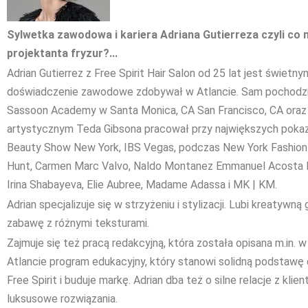
Sylwetka zawodowa i kariera Adriana Gutierreza czyli co 
projektanta fryzur?...
Adrian Gutierrez z Free Spirit Hair Salon od 25 lat jest świet
doświadczenie zawodowe zdobywał w Atlancie. Sam pochodzi z
Sassoon Academy w Santa Monica, CA San Francisco, CA oraz w
artystycznym Teda Gibsona pracował przy największych pokazach
Beauty Show New York, IBS Vegas, podczas New York Fashion 
Hunt, Carmen Marc Valvo, Naldo Montanez Emmanuel Acosta Pr
Irina Shabayeva, Elie Aubree, Madame Adassa i MK | KM.
Adrian specjalizuje się w strzyżeniu i stylizacji. Lubi kreatywn
zabawę z różnymi teksturami.
Zajmuje się też pracą redakcyjną, która została opisana m.in.
Atlancie program edukacyjny, który stanowi solidną podstawę 
Free Spirit i buduje markę. Adrian dba też o silne relacje z kli
luksusowe rozwiązania.