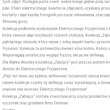
tych zdjęć. Rozległa pusta czerń wokół kreuje głębie pola, na
plan. Efekt elektrycznego światła na zdjęciach, uzyskany przez
kształty i daje każdej fotografii poczucie odrealnienia, otacz
filmowej grozy.
Kolekcja podkreśla wyobrażenie Elektrycznego Fryzjerstwa z 
która zawsze daje możliwość różnych stylizacji. Kolekcja „Zab
pękniętego obwodu, który niesie z sobą aspekt buntu i przec
fryzurom. Kolekcja ta potwierdza również etos koloru. Kolory 
Wspomagają ostateczny wygląd fryzury, ale jej nie definiują.
Dla Marka Woolley’a kolekcja „Zabójcy” jest jeszcze jednym k
drodze do Elektrycznego Fryzjerstwa.
„Pięć lat temu zaczęliśmy definiować tożsamość naszej kreat
rokiem kolekcje czyniły tę definicję coraz wyraźniejszą, a dzisiaj
stanowi ona wzorzec Elektrycznego Fryzjerstwa”.
Kolekcja „Zabójcy” została stworzona przy użyciu produktów st
szczotek oraz grzebieni firmy Denman.