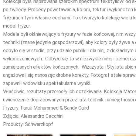
Kolekcja była inspirowana szerokim spektrum tekstyliów: od a
po tweedy. Procesy powstawania, koloru, tektur i wykończeń k
fryzurach tymi właśnie cechami. To stworzyło kolekcję wielu 
model fryzur.
Modele byli olśniewający a fryzury w fazie końcowej, nim wsz
techniki (znane jedynie gospodarzowi), aby kolory były żywe a 
odbyło się w studio, przy udziale publiki i dla niej, z dokładn
wykończeniowych. Odbyło się to w niezwykle miłej i pełnej 
zamierzanych efektów kończonych. Wizażysta i Stylista ubioru
angażowali się nanosząc drobne korekty. Fotograf stale spraw
zapewnił widowisku spektakularne wyniki.
Właściwie, rezultaty przerosły ich oczekiwania. Kolekcja Materia
uwieńczenie dopracowanych przez lata technik i umiejętności 
Fryzury: Faruk Mohammed & Sandy Caird
Zdjęcia: Alessandro Cecchini
Produkty: Schwarzkopf