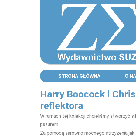
STRONA GŁÓWNA
O N
Harry Boocock i Chri
reflektora
W ramach tej kolekcji chcieliśmy stworzyć s
pazurem.
Za pomocą zarówno mocnego strzyżenia jak