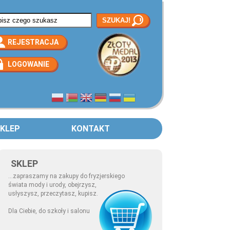
rmularz wyszukiwania
REJESTRACJA
LOGOWANIE
KLEP
KONTAKT
SKLEP
...zapraszamy na zakupy do fryzjerskiego
świata mody i urody, obejrzysz,
usłyszysz, przeczytasz, kupisz.
Dla Ciebie, do szkoły i salonu