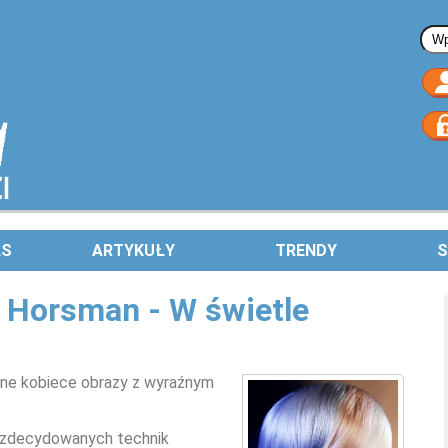
Fo
AS
ARTYKUŁY
TRENDY
S
s Horsman - W świetle
ilne kobiece obrazy z wyraźnym
 zdecydowanych technik