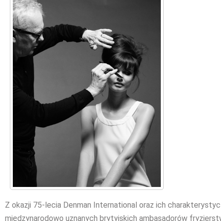
Z okazji 75-lecia Denman International oraz ich charakterystyc
międzynarodowo uznanych brytyjskich ambasadorów fryzjerstw