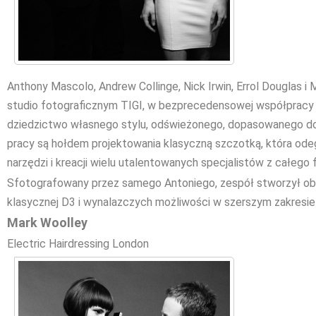
Anthony Mascolo, Andrew Collinge, Nick Irwin, Errol Douglas i 
studio fotograficznym TIGI, w bezprecedensowej współpracy t
dziedzictwo własnego stylu, odświeżonego, dopasowanego d
pracy są hołdem projektowania klasyczną szczotką, która ode
narzędzi i kreacji wielu utalentowanych specjalistów z całego f
Sfotografowany przez samego Antoniego, zespół stworzył o
klasycznej D3 i wynalazczych możliwości w szerszym zakresi
Mark Woolley
Electric Hairdressing London