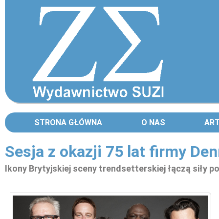
STRONA GŁÓWNA
O NAS
AR
Sesja z okazji 75 lat firmy D
Ikony Brytyjskiej sceny trendsetterskiej łączą siły