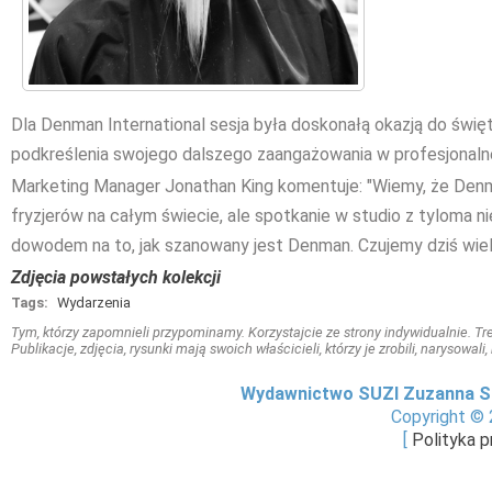
Dla Denman International sesja była doskonałą okazją do świę
podkreślenia swojego dalszego zaangażowania w profesjonalnej 
Marketing Manager Jonathan King komentuje: "Wiemy, że Den
fryzjerów na całym świecie, ale spotkanie w studio z tyloma 
dowodem na to, jak szanowany jest Denman. Czujemy dziś wiel
Zdjęcia powstałych kolekcji
Tags:
Wydarzenia
Tym, którzy zapomnieli przypominamy. Korzystajcie ze strony indywidualnie. Treś
Publikacje, zdjęcia, rysunki mają swoich właścicieli, którzy je zrobili, narysowal
Wydawnictwo SUZI Zuzanna S
Copyright © 
[
Polityka 