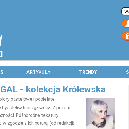
Fo
AS
ARTYKUŁY
TRENDY
S
GAL - kolekcja Królewska
lory pastelowe i popielate.
 być delikatnie zgaszona. Z pozoru
ieżności. Różnorodne tekstury
w zgodzie z ich naturą. (od redakcji)