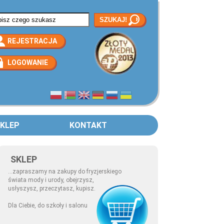
rmularz wyszukiwania
REJESTRACJA
LOGOWANIE
KLEP
KONTAKT
SKLEP
...zapraszamy na zakupy do fryzjerskiego
świata mody i urody, obejrzysz,
usłyszysz, przeczytasz, kupisz.
Dla Ciebie, do szkoły i salonu