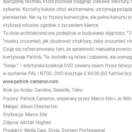
specjalnej techniki, która pozwala osiągnąć ciekawe tekstury,
sylwetki. Kształty koków choć ekstremalne, utrzymują pożąd
pierwiastek. Nie są to fryzury komercyjne, ale pełne kunszt
stylizacji włosów, zgodnie z życzeniem klienta.
To iście architektoniczne podejście w budowaniu objętości. "T
"musisz zrozumieć, jak zbudować strukturę, żeby zrozumieć ró
Czuję się zafascynowany tym, że sprawność manualna powróci
kontynuuje Patrick, "te techniki są łatwe i zabawne, ale wymagają
"Sesja " – edytorska kolekcja DVD zawiera osiem fryzur łatwy
w systemie PAL i NTSC. DVD kosztuje £ 60.00 (60 funtów bryty
www.patrick-cameron.com
Krok-po-kroku: Caroline, Danielle, Triinu.
Fryzury: Patrick Cameron, wspierany przez Marco Erbi i Jo Wil
Makijaż: Alison Chesterton
Stylizacja: Marco Erbi
Zdjęcia: Alistair Hughes
Produkty: Wella Care, Style, System Professional