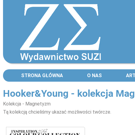
STRONA GŁÓWNA
O NAS
AR
Hooker&Young - kolekcja Ma
Kolekcja - Magnetyzm
Tą kolekcją chcieliśmy ukazać możliwości twórcze.