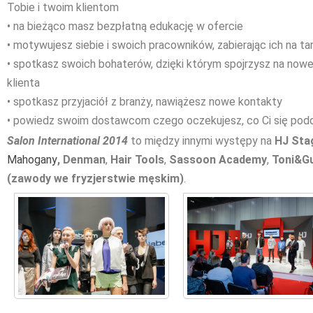
Tobie i twoim klientom
• na bieżąco masz bezpłatną edukację w ofercie
• motywujesz siebie i swoich pracowników, zabierając ich na tar
• spotkasz swoich bohaterów, dzięki którym spojrzysz na nowe
klienta
• spotkasz przyjaciół z branży, nawiążesz nowe kontakty
• powiedz swoim dostawcom czego oczekujesz, co Ci się podoba
Salon International 2014
to między innymi występy na
HJ Sta
Mahogany
, Denman
,
Hair Tools
,
Sassoon Academy
,
Toni&G
(zawody we fryzjerstwie męskim)
.