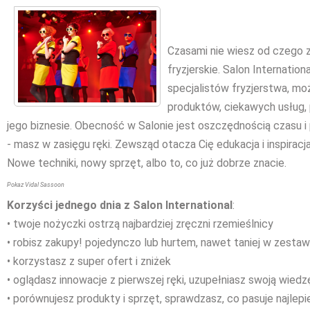
Czasami nie wiesz od czego z
fryzjerskie. Salon Internation
specjalistów fryzjerstwa, m
produktów, ciekawych usług, 
jego biznesie. Obecność w Salonie jest oszczędnością czasu i 
- masz w zasięgu ręki. Zewsząd otacza Cię edukacja i inspiracj
Nowe techniki, nowy sprzęt, albo to, co już dobrze znacie.
Pokaz Vidal Sassoon
Korzyści jednego dnia z Salon International
:
• twoje nożyczki ostrzą najbardziej zręczni rzemieślnicy
• robisz zakupy! pojedynczo lub hurtem, nawet taniej w zesta
• korzystasz z super ofert i zniżek
• oglądasz innowacje z pierwszej ręki, uzupełniasz swoją wiedz
• porównujesz produkty i sprzęt, sprawdzasz, co pasuje najlepi