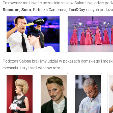
To również możliwość uczestniczenia w Salon Live, gdzie pod
Sassoon
,
Saco
,
Patricka Camerona
,
Toni&Guy
i innych podcza
Podczas Salonu braliśmy udział w pokazach damskiego i męsk
czesaniu i stylizacji włosów afro.