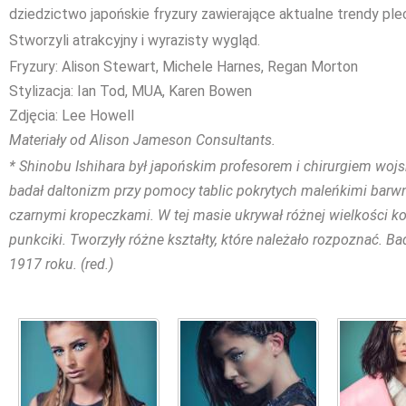
dziedzictwo japońskie fryzury zawierające aktualne trendy ple
Stworzyli atrakcyjny i wyrazisty wygląd.
Fryzury: Alison Stewart, Michele Harnes, Regan Morton
Stylizacja: Ian Tod, MUA, Karen Bowen
Zdjęcia: Lee Howell
Materiały od Alison Jameson Consultants.
* Shinobu Ishihara był japońskim profesorem i chirurgiem woj
badał daltonizm przy pomocy tablic pokrytych maleńkimi barw
czarnymi kropeczkami. W tej masie ukrywał różnej wielkości k
punkciki. Tworzyły różne kształty, które należało rozpoznać. Ba
1917 roku. (red.)