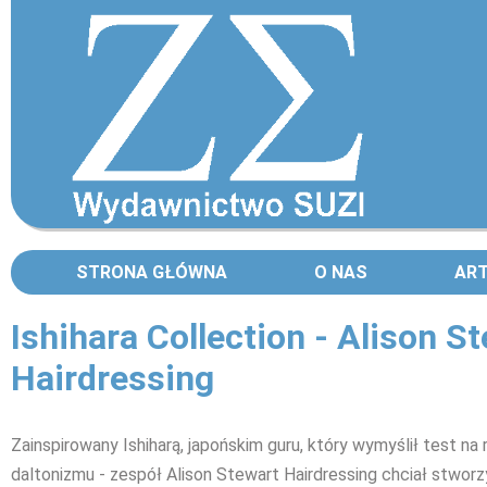
STRONA GŁÓWNA
O NAS
AR
Ishihara Collection - Alison S
Hairdressing
Zainspirowany Ishiharą, japońskim guru, który wymyślił test na
daltonizmu - zespół Alison Stewart Hairdressing chciał stworz