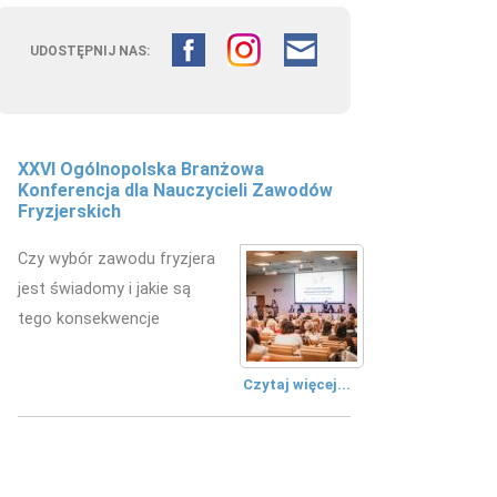
UDOSTĘPNIJ NAS:
XXVI Ogólnopolska Branżowa
Fryzjerstwo łączy pokolenia –
Konferencja dla Nauczycieli Zawodów
doświadczenie edukacyjne w
Fryzjerskich
kształceniu przyszłych fryzjerów
CTION
Czy wybór zawodu fryzjera
W Zespole Szkół
jest świadomy i jakie są
Mechanicznych w Kielcach
tego konsekwencje
zorganizowano wydarzenie
edukacyjne.
Czytaj więcej...
Czytaj więcej...