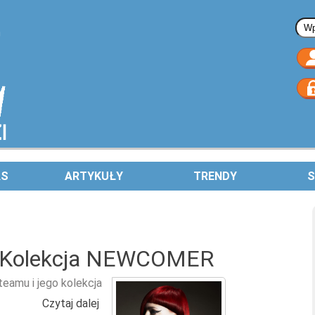
Fo
AS
ARTYKUŁY
TRENDY
S
 Kolekcja NEWCOMER
amu i jego kolekcja
Czytaj dalej
wpis MICHAEL RACKETT - Kolekcja NEW