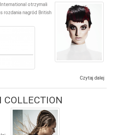
International otrzymali
 rozdania nagród British
Czytaj dalej
wpis CULTURE
M COLLECTION