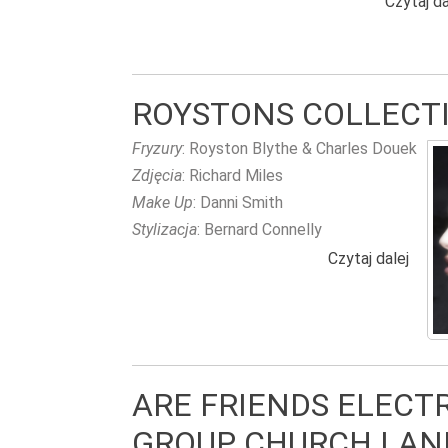
Czytaj da
ROYSTONS COLLECT
Fryzury
: Royston Blythe & Charles Douek
Zdjęcia
: Richard Miles
Make Up
: Danni Smith
Stylizacja
: Bernard Connelly
Czytaj dalej
wpis
ARE FRIENDS ELECT
GROUP CHURCH LAN