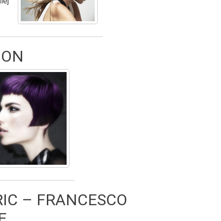
lej
wpis RUSH ARTISTIC TEAM COLLECTION
ION
 ROYSTONS COLLECTION
RIC – FRANCESCO
E