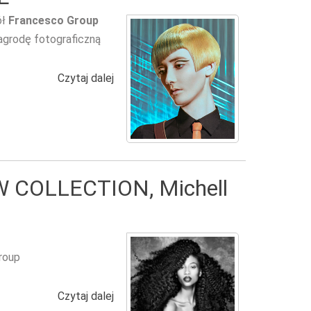
ół
Francesco Group
agrodę fotograficzną
Czytaj dalej
wpis ARE FRIENDS ELECTRIC – FRAN
W COLLECTION, Michell
roup
Czytaj dalej
wpis Francesco Group - RAW COLLECTI