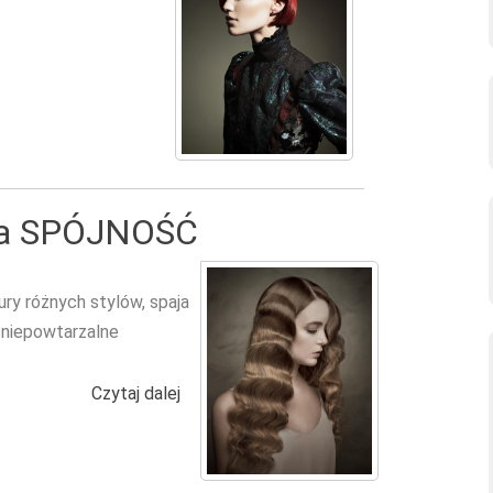
cja SPÓJNOŚĆ
ury różnych stylów, spaja
c niepowtarzalne
Czytaj dalej
wpis Trevor Sorbie - Kolekcja SPÓJNO