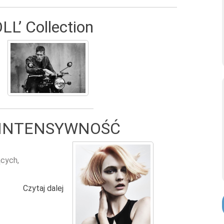
LL’ Collection
wpis Sam Wall - ‘ROCK'N'ROLL’ Collection
 INTENSYWNOŚĆ
ących,
Czytaj dalej
wpis JAMES EARNSHAW - INTENSYWNOŚĆ