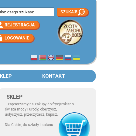
rmularz wyszukiwania
REJESTRACJA
LOGOWANIE
KLEP
KONTAKT
SKLEP
...zapraszamy na zakupy do fryzjerskiego
świata mody i urody, obejrzysz,
usłyszysz, przeczytasz, kupisz.
Dla Ciebie, do szkoły i salonu
COMER