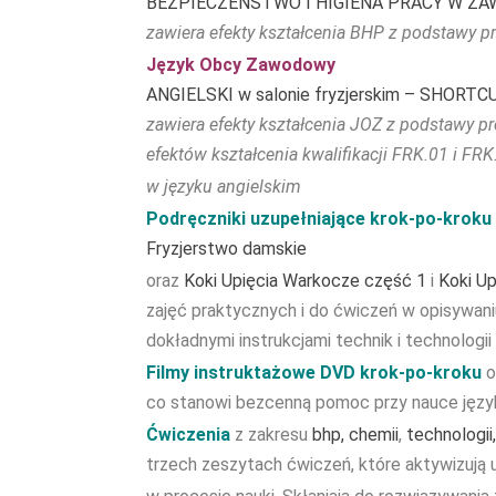
BEZPIECZEŃSTWO I HIGIENA PRACY W ZA
zawiera efekty kształcenia BHP z podstawy 
Język Obcy Zawodowy
ANGIELSKI w salonie fryzjerskim – SHORTC
zawiera efekty kształcenia JOZ z podstawy pr
efektów kształcenia kwalifikacji FRK.01 i FRK
w języku angielskim
Podręczniki uzupełniające krok-po-kroku 
Fryzjerstwo damskie
oraz
Koki Upięcia Warkocze część 1
i
Koki U
zajęć praktycznych i do ćwiczeń w opisywaniu
dokładnymi instrukcjami technik i technologii (
Filmy instruktażowe DVD krok-po-kroku
o
co stanowi bezcenną pomoc przy nauce języ
Ćwiczenia
z zakresu
bhp, chemii
,
technologii,
trzech zeszytach ćwiczeń, które aktywizują