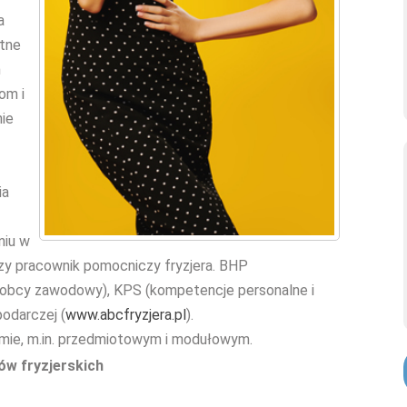
a
ntne
m
om i
nie
ia
niu w
 czy pracownik pomocniczy fryzjera. BHP
yk obcy zawodowy), KPS (kompetencje personalne i
odarczej (
www.abcfryzjera.pl
).
emie, m.in. przedmiotowym i modułowym.
w fryzjerskich