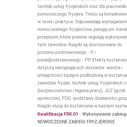
technik usług fryzjerskich oraz dla pracownik
pomocniczego fryzjera. Treści są konsekwe
w teorii i praktyce. Odpowiadają wymaganio
nowoczesnego fryzjerstwa, panującym trend
przepisom, które prawnie regulują wykonywa
tych zawodów. Książki są dostosowane do
poziomu podstawowego - P, i
ponadpodstawowego - PP. Efekty kształcen
dotyczą następujących obszarów: wiedza i
umiejętności będące podbudową w kształce
zawodzie fryzjer, technik usług fryzjerskich
(bezpieczeństwo i higiena pracy), JOZ (jęz
społeczne), PDG -podstawy działaności gosp
Książki służą do kształcenia w każdym syst
Kwalifikacja FRK.01
-
Wykonywanie zabiegó
NOWOCZESNE ZABIEGI FRYZJERSKIE