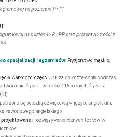
WODZIE FRYZJER
programowej na poziomie P i PP
UT
ogramowej na poziomie P i PP oraz prezentuje treści z
.03
do specjalizacji i egzaminów
:
Fryzjerstwo męskie
,
pięcia Warkocze część 2
służą do kształcenia podczas
 tworzenia fryzur - w sumie 116 różnych fryzur z
!!!)
patrzone są ścieżką dźwiękową w języku angielskim,
ka zawodowego angielskiego.
projektowania
i rozwiązywania różnych testów w
 uczniów