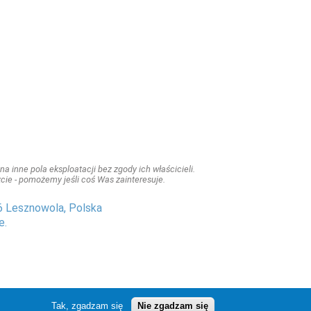
a inne pola eksploatacji bez zgody ich właścicieli.
iszcie - pomożemy jeśli coś Was zainteresuje.
6 Lesznowola, Polska
e.
Tak, zgadzam się
Nie zgadzam się