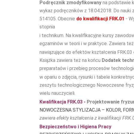
Podręcznik zmodyfikowany
na podstawie k
wykaz podręczników z 18.04.2018. Do nauki za
514105. Obecnie
do kwalifikacji FRK.01
- W
stopnia
i technikum. Na kwalifikacyjne kursy zawodo
egzaminów w teorii i w praktyce. Zawiera też
nawiązujące do efektów kształcenia FRK.03
Książka zawiera też na końcu
Dodatek tech
preparataów i przebieg procesów technolog
w opariu o zdjęcia, rysunki i tabele konkretn
zeszytu technologicznego Nowoczesne fryzjer
wielu nauczycieli.
Kwalifikacja FRK.03 -
Projektowanie fryzur/
NOWOCZESNA STYLIZACJA – KOLOR, FORM
zawiera efekty kształcenia z kwalifikacji FR
Bezpieczeństwo i Higiena Pracy