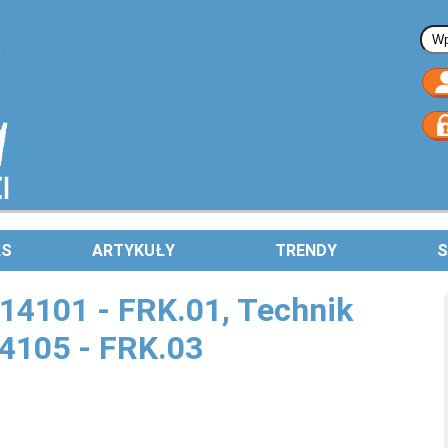
Fo
AS
ARTYKUŁY
TRENDY
S
514101 - FRK.01, Technik
14105 - FRK.03