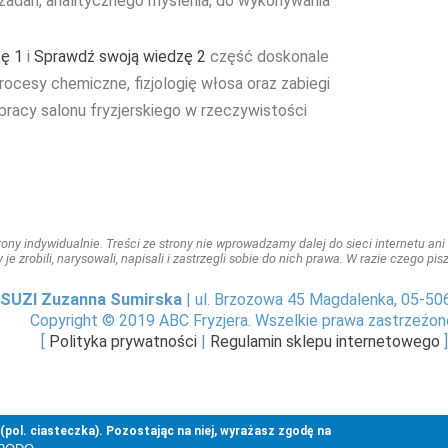
 zadań, analitycznego myślenia, do wykonywania
.
ę 1
i
Sprawdź swoją wiedzę 2
część doskonale
procesy chemiczne, fizjologię włosa oraz zabiegi
 pracy salonu fryzjerskiego w rzeczywistości
ny indywidualnie. Treści ze strony nie wprowadzamy dalej do sieci internetu ani n
y je zrobili, narysowali, napisali i zastrzegli sobie do nich prawa. W razie czego p
SUZI Zuzanna Sumirska
| ul. Brzozowa 45 Magdalenka, 05-50
Copyright © 2019 ABC Fryzjera. Wszelkie prawa zastrzeżon
[
Polityka prywatności
|
Regulamin sklepu internetowego
]
pol. ciasteczka). Pozostając na niej, wyrażasz zgodę na