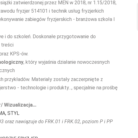
siążki zatwierdzonej przez MEN w 2018, nr 1.15/2018,
wodu fryzjer 514101 i technik usług fryzjerkich
ykonywanie zabiegów fryzjerskich - branżowa szkoła I
we i do szkoleń. Doskonałe przygotowanie do
 treści
 oraz KPS-ów.
nologiczny
, który wyjaśnia działanie nowoczesnych
icznych
ych przykładów. Materiały zostały zaczerpnięte z
stwo - technologie i produkty..., specjalnie na prośbę
 Wizualizacja...
A, STYL
K.03 oraz nawiązuje do FRK.01 i FRK.02, poziom P i PP