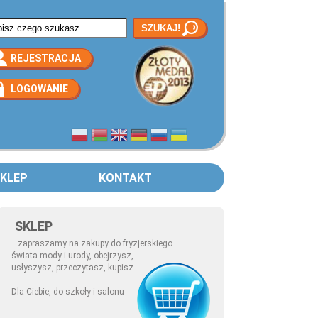
rmularz wyszukiwania
REJESTRACJA
LOGOWANIE
KLEP
KONTAKT
SKLEP
...zapraszamy na zakupy do fryzjerskiego
świata mody i urody, obejrzysz,
usłyszysz, przeczytasz, kupisz.
Dla Ciebie, do szkoły i salonu