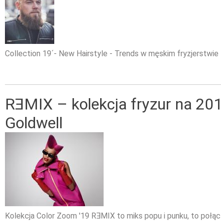
Collection 19´- New Hairstyle - Trends w męskim fryzjerstwie
RƎMIX – kolekcja fryzur na 201
Goldwell
Kolekcja Color Zoom '19 RƎMIX to miks popu i punku, to połą