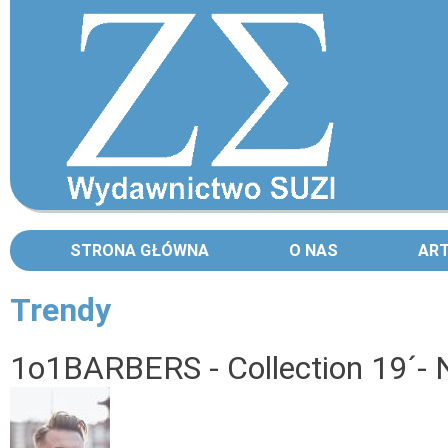
STRONA GŁÓWNA
O NAS
AR
Trendy
Strony
1o1BARBERS - Collection 19´- N