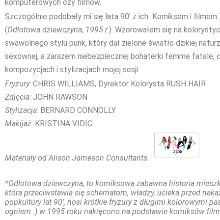
komputerowych czy filmów.
Szczególnie podobały mi się lata 90' z ich Komiksem i filmem 
(
Odlotowa dziewczyna, 1995 r.
). Wzorowałem się na kolorystyc
swawolnego stylu punk, który dał zielone światło dzikiej natur
sexownej, a zarazem niebezpiecznej bohaterki femme fatale, c
kompozycjach i stylizacjach mojej sesji.
Fryzury
: CHRIS WILLIAMS, Dyrektor Kolorysta RUSH HAIR
Zdjęcia
: JOHN RAWSON
Stylizacja
: BERNARD CONNOLLY
Makijaż
: KRISTINA VIDIC
Materiały od Alison Jameson Consultants.
*Odlotowa dziewczyna, to komiksowa zabawna historia mieszk
która przeciwstawia się schematom, władzy, ucieka przed nak
popkultury lat 90', nosi krótkie fryzury z długimi kolorowymi pa
ogniem :) w 1995 roku nakręcono na podstawie komiksów film. 