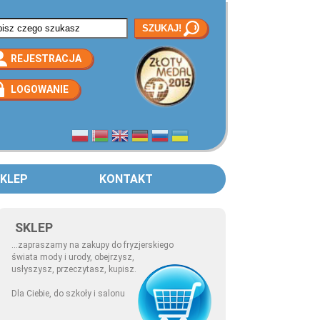
rmularz wyszukiwania
REJESTRACJA
LOGOWANIE
KLEP
KONTAKT
SKLEP
...zapraszamy na zakupy do fryzjerskiego
świata mody i urody, obejrzysz,
usłyszysz, przeczytasz, kupisz.
Dla Ciebie, do szkoły i salonu