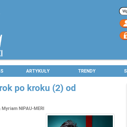
Fo
AS
ARTYKUŁY
TRENDY
S
rok po kroku (2) od
& Myriam NIPAU-MERI