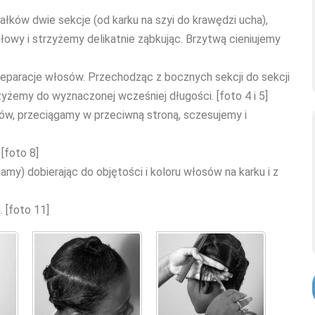
iałków dwie sekcje (od karku na szyi do krawędzi ucha),
owy i strzyżemy delikatnie ząbkując. Brzytwą cieniujemy
separacje włosów. Przechodząc z bocznych sekcji do sekcji
yżemy do wyznaczonej wcześniej długości. [foto 4 i 5]
sów, przeciągamy w przeciwną stroną, sczesujemy i
 [foto 8]
my) dobierając do objętości i koloru włosów na karku i z
 [foto 11]