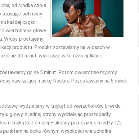
ucha, od środka czoła
y stosując ochronny
 na każdej części.
 od wierzchołka głowy
ła. Włosy prostujemy
plikacji produktu. Produkt zostawiamy na włosach w
łużej niż 30 minut, włączając w to czas aplikacji.
Pozostawiamy go na 5 minut. Potem dwukrotnie myjemy
łosy nawilżającą maskę Noutrix. Pozostawiamy na 5 minut
) Podstawę wydzielamy w trójkąt od wierzchołków brwi do
yłu głowy, z jednej strony wydzielając prostopadły
kiem trójkąta, z drugiej – ukośny przedziałek między 1/2
i a punktem na karku równym wysokości wierzchołka