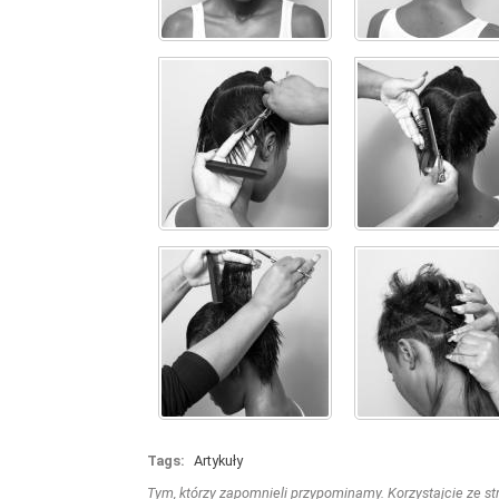
Tags:
Artykuły
Tym, którzy zapomnieli przypominamy. Korzystajcie ze stro