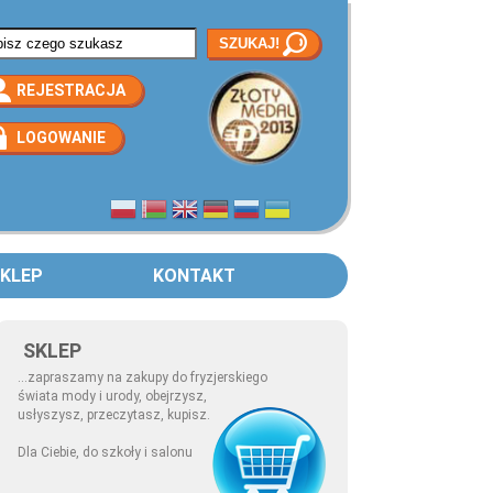
rmularz wyszukiwania
REJESTRACJA
LOGOWANIE
KLEP
KONTAKT
SKLEP
...zapraszamy na zakupy do fryzjerskiego
świata mody i urody, obejrzysz,
usłyszysz, przeczytasz, kupisz.
Dla Ciebie, do szkoły i salonu