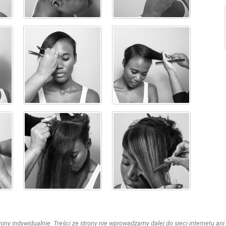
ny indywidualnie. Treści ze strony nie wprowadzamy dalej do sieci internetu ani n