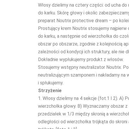
Włosy dzielimy na cztery części: od ucha do 
do karku. Skórę głowy i okolic zabezpieczam
preparat Noutrix protective dream – po kolei
Prostujący krem Noutrix stosujemy najpierw
do karku, a następnie od wierzchołka do czo
obszar po obszarze, zgodnie z kolejnością a
zależności od kondycji ich struktury, ale nie d
Dokładnie wypłukujemy produkt z włosów.
Stosujemy wstępny neutralizator Noutrix. 
neutralizującym szamponem i nakładamy na w
i spłukujemy.
Strzyżenie
1. Włosy dzielimy na 4 sekcje (fot.1 I 2). A
wierzchołka głowy. B) Wyznaczamy obszar z t
przedziałek w 1/3 między skronią a wierzchoł
odległości od wierzchołka trójkąta do skron