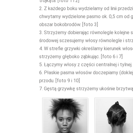
trójkąta. [foto 1 i 2]
2. Z każdego boku wydzielamy od linii przedz
chwytamy wydzielone pasmo ok. 0,5 cm od gł
obszar bokobrodów. [foto 3]
3. Strzyżemy dobierając równolegle kolejne 
środowej sczesujemy włosy równolegle i strz
4. W strefie grzywki określamy kierunek wło
strzyżemy głęboko ząbkując. [foto 6 i 7]
5. Łączymy włosy z części centralnej i tylnej.
6. Płaskie pasma włosów doczepiamy (dokleja
przodu. [foto 9 i 10]
7. Gęstą grzywkę strzyżemy ukośnie brzytwą.