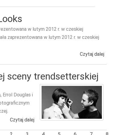
Looks
rezentowana w lutym 2012 r. w czeskiej
ała zaprezentowana w lutym 2012 r. w czeskiej
Czytaj dalej
wpis New Look
ej sceny trendsetterskiej
 Errol Douglas i
fotograficznym
zej.
Czytaj dalej
wpis Kolekcja Ikon Brytyjskiej sceny trendsette
2
3
4
5
6
7
8