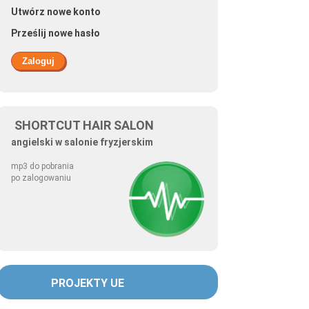
GRAY - kolekcja męskich fryzur
Utwórz nowe konto
Prześlij nowe hasło
SHORTCUT HAIR SALON
angielski w salonie fryzjerskim
mp3 do pobrania
po zalogowaniu
NDON
PROJEKTY UE