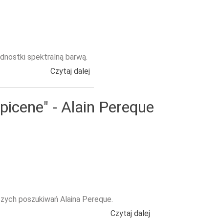
ednostki spektralną barwą.
Czytaj dalej
wpis Kroma - Rainbow Room Internati
picene" - Alain Pereque
zych poszukiwań Alaina Pereque.
Czytaj dalej
wpis Kolekcja "Andr