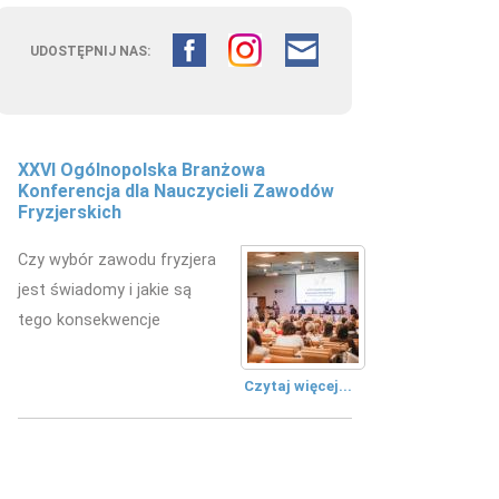
UDOSTĘPNIJ NAS:
XXVI Ogólnopolska Branżowa
Fryzjerstwo łączy pokolenia –
 Americana - Paul Mac Special
Konferencja dla Nauczycieli Zawodów
doświadczenie edukacyjne w
Fryzjerskich
kształceniu przyszłych fryzjerów
Czy wybór zawodu fryzjera
W Zespole Szkół
jest świadomy i jakie są
Mechanicznych w Kielcach
tego konsekwencje
zorganizowano wydarzenie
edukacyjne.
Czytaj więcej...
Czytaj więcej...