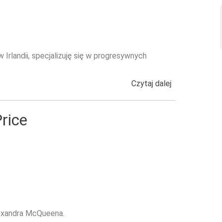
Irlandii, specjalizuję się w progresywnych
Czytaj dalej
wpis Kolekcja
Price
Alexandra McQueena.