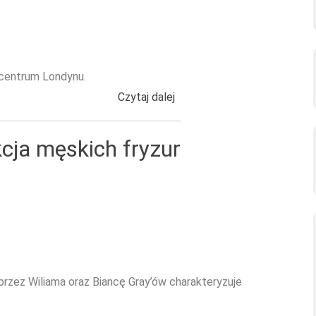
 centrum Londynu.
Czytaj dalej
wpis MUSE OF LONDON - pa
cja męskich fryzur
przez Wiliama oraz Biancę Gray’ów charakteryzuje