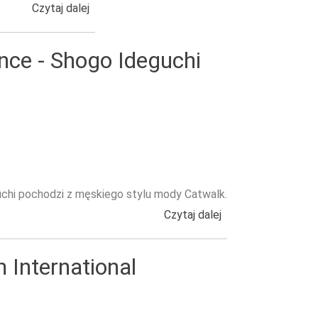
Czytaj dalej
wpis Hunger - Ben Driscoll-Price
nce - Shogo Ideguchi
guchi pochodzi z męskiego stylu mody Catwalk.
Czytaj dalej
wpis Kolekcja Mani
International