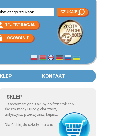
rmularz wyszukiwania
REJESTRACJA
LOGOWANIE
KLEP
KONTAKT
SKLEP
...zapraszamy na zakupy do fryzjerskiego
świata mody i urody, obejrzysz,
usłyszysz, przeczytasz, kupisz.
Dla Ciebie, do szkoły i salonu