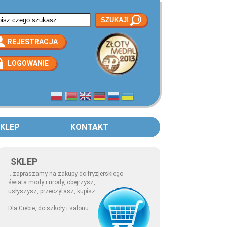
rmularz wyszukiwania
REJESTRACJA
LOGOWANIE
KLEP
KONTAKT
SKLEP
...zapraszamy na zakupy do fryzjerskiego
świata mody i urody, obejrzysz,
usłyszysz, przeczytasz, kupisz.
Dla Ciebie, do szkoły i salonu