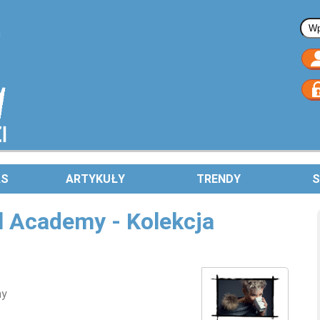
Fo
AS
ARTYKUŁY
TRENDY
S
l Academy - Kolekcja
my