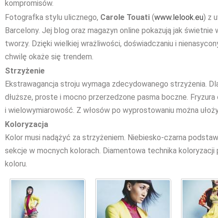
kompromisów.
Fotografka stylu ulicznego,
Carole Touati
(
www.lelook.eu
) z 
Barcelony. Jej blog oraz magazyn online pokazują jak świetni
tworzy. Dzięki wielkiej wrażliwości, doświadczaniu i nienasyc
chwilę okaże się trendem.
Strzyżenie
Ekstrawagancja stroju wymaga zdecydowanego strzyżenia. Dla
dłuższe, proste i mocno przerzedzone pasma boczne. Fryzura
i wielowymiarowość. Z włosów po wyprostowaniu można ułoży
Koloryzacja
Kolor musi nadążyć za strzyżeniem. Niebiesko-czarna podstawa 
sekcje w mocnych kolorach. Diamentowa technika koloryzacj
koloru.