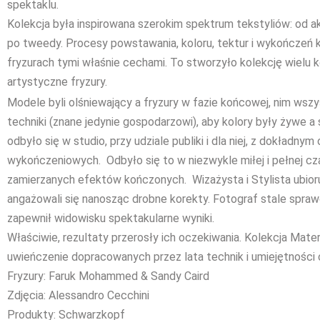
spektaklu.
Kolekcja była inspirowana szerokim spektrum tekstyliów: od a
po tweedy. Procesy powstawania, koloru, tektur i wykończeń k
fryzurach tymi właśnie cechami. To stworzyło kolekcję wielu 
artystyczne fryzury.
Modele byli olśniewający a fryzury w fazie końcowej, nim wsz
techniki (znane jedynie gospodarzowi), aby kolory były żywe a
odbyło się w studio, przy udziale publiki i dla niej, z dokładn
wykończeniowych. Odbyło się to w niezwykle miłej i pełnej 
zamierzanych efektów kończonych. Wizażysta i Stylista ubioru
angażowali się nanosząc drobne korekty. Fotograf stale spraw
zapewnił widowisku spektakularne wyniki.
Właściwie, rezultaty przerosły ich oczekiwania. Kolekcja Materia
uwieńczenie dopracowanych przez lata technik i umiejętności 
Fryzury: Faruk Mohammed & Sandy Caird
Zdjęcia: Alessandro Cecchini
Produkty: Schwarzkopf