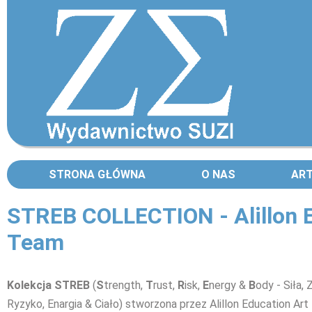
STRONA GŁÓWNA
O NAS
AR
STREB COLLECTION - Alillon E
Team
Kolekcja STREB
(
S
trength,
T
rust,
R
isk,
E
nergy &
B
ody - Siła, 
Ryzyko, Enargia & Ciało) stworzona przez Alillon Education Ar