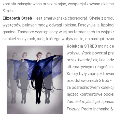
została zainspirowana przez skrajne, wyspecjalizowane działan
Streb.
Elizabeth Streb
- jest amerykańską choreograf. Słynie z produ
występów pełnych mocy, odwagi i piękna. Fascynuje ją fizjolog
granice. Tancerze występujący w jej performensach to wyjątko
nieokiełznany ruch, ruch, którego wpływ na to, co nastąpi, cza
Kolekcja STREB
ma na cel
wpływu.
Ruch
powstał prz
przez twarde/ ciężkie, odw
alternatywnymi długościam
Kolory były zaprojektowa
przedstawieniach Streb - ż
za pośrednictwem kolekcj
łącząc kontrastowe odcie
Zamiast myśleć jak spadasz,
Fryzury
: Pedro Inchenko &