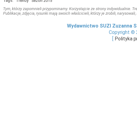
Tags:
Trendy
Sezon 2015
Tym, którzy zapomnieli przypominamy. Korzystajcie ze strony indywidualnie. Treś
Publikacje, zdjęcia, rysunki mają swoich właścicieli, którzy je zrobili, narysowal
Wydawnictwo SUZI Zuzanna S
Copyright © 
[
Polityka 