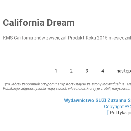
California Dream
KMS California znów zwycięża! Produkt Roku 2015 miesięczni
1
2
3
4
następ
Tym, którzy zapomnieli przypominamy. Korzystajcie ze strony indywidualnie. Treś
Publikacje, zdjęcia, rysunki mają swoich właścicieli, którzy je zrobili, narysowal
Wydawnictwo SUZI Zuzanna S
Copyright © 
[
Polityka 