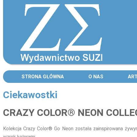
STRONA GŁÓWNA
O NAS
AR
Ciekawostki
Strony
CRAZY COLOR® NEON COLLE
Kolekcja Crazy Color® Go Neon została zainspirowana żywym
wzrok kolorami.