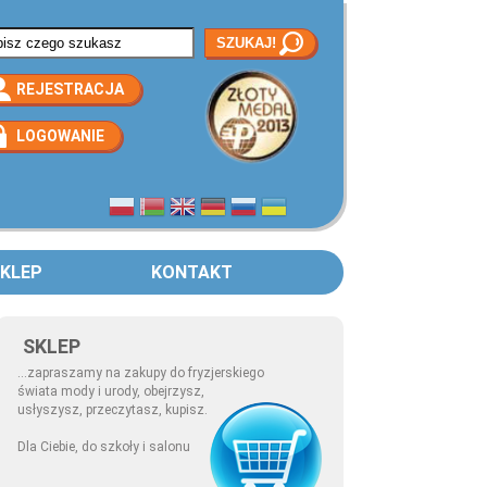
rmularz wyszukiwania
REJESTRACJA
LOGOWANIE
KLEP
KONTAKT
SKLEP
...zapraszamy na zakupy do fryzjerskiego
świata mody i urody, obejrzysz,
usłyszysz, przeczytasz, kupisz.
Dla Ciebie, do szkoły i salonu