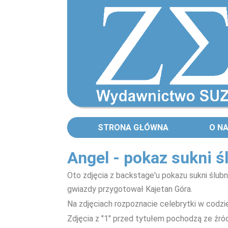
STRONA GŁÓWNA
O N
Angel - pokaz sukni ś
Oto zdjęcia z backstage'u pokazu sukni ślubny
gwiazdy przygotował Kajetan Góra.
Na zdjęciach rozpoznacie celebrytki w codzi
Zdjęcia z "1" przed tytułem pochodzą ze źród