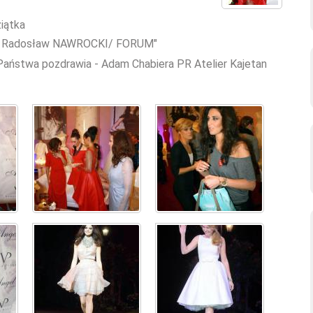
ziątka
"(c) Radosław NAWROCKI/ FORUM"
Państwa pozdrawia - Adam Chabiera PR Atelier Kajetan