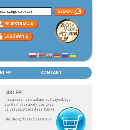
rmularz wyszukiwania
REJESTRACJA
LOGOWANIE
KLEP
KONTAKT
SKLEP
...zapraszamy na zakupy do fryzjerskiego
świata mody i urody, obejrzysz,
usłyszysz, przeczytasz, kupisz.
Dla Ciebie, do szkoły i salonu