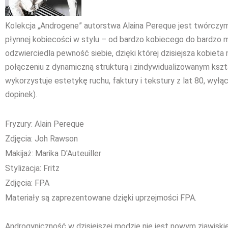
Kolekcja „Androgene” autorstwa Alaina Pereque jest twórcz
płynnej kobiecości w stylu – od bardzo kobiecego do bardzo 
odzwierciedla pewność siebie, dzięki której dzisiejsza kobiet
połączeniu z dynamiczną strukturą i zindywidualizowanym kszt
wykorzystuje estetykę ruchu, faktury i tekstury z lat 80, wył
dopinek).
Fryzury: Alain Pereque
Zdjęcia: Joh Rawson
Makijaż: Marika D'Auteuiller
Stylizacja: Fritz
Zdjęcia: FPA
Materiały są zaprezentowane dzięki uprzejmości FPA.
Androgyniczność w dzisiejszej modzie nie jest nowym zjawiski