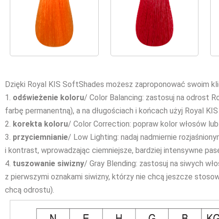
Dzięki Royal KIS SoftShades możesz zaproponować swoim k
1.
odświeżenie koloru
/ Color Balancing: zastosuj na odrost R
farbę permanentną), a na długościach i końcach użyj Royal KI
2.
korekta koloru
/ Color Correction: popraw kolor włosów lub
3.
przyciemnianie
/ Low Lighting: nadaj nadmiernie rozjaśnio
i kontrast, wprowadzając ciemniejsze, bardziej intensywne pa
4.
tuszowanie siwizny
/ Gray Blending: zastosuj na siwych wło
z pierwszymi oznakami siwizny, którzy nie chcą jeszcze stos
chcą odrostu).