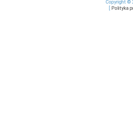
Copyright © 
[
Polityka 