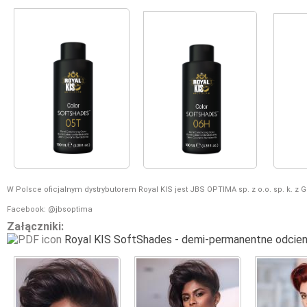
W Polsce oficjalnym dystrybutorem Royal KIS jest JBS OPTIMA sp. z o.o. sp. k. z
Facebook: @jbsoptima
Załączniki:
Royal KIS SoftShades - demi-permanentne odcien