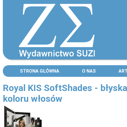
STRONA GŁÓWNA
O NAS
AR
Royal KIS SoftShades - błysk
koloru włosów