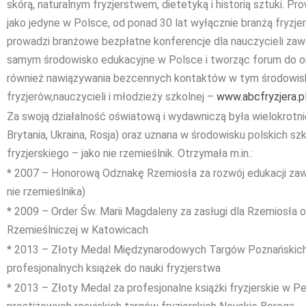
skórą, naturalnym fryzjerstwem, dietetyką i historią sztuki. 
jako jedyne w Polsce, od ponad 30 lat wyłącznie branżą fryzje
prowadzi branżowe bezpłatne konferencje dla nauczycieli zaw
samym środowisko edukacyjne w Polsce i tworząc forum do o
również nawiązywania bezcennych kontaktów w tym środowisk
fryzjerów,nauczycieli i młodzieży szkolnej –
www.abcfryzjera.p
Za swoją działalność oświatową i wydawniczą była wielokrotnie
Brytania, Ukraina, Rosja) oraz uznana w środowisku polskich sz
fryzjerskiego – jako nie rzemieślnik. Otrzymała m.in.:
* 2007 – Honorową Odznakę Rzemiosła za rozwój edukacji za
nie rzemieślnika)
* 2009 – Order Św. Marii Magdaleny za zasługi dla Rzemiosła o
Rzemieślniczej w Katowicach
* 2013 – Złoty Medal Międzynarodowych Targów Poznańskich 
profesjonalnych książek do nauki fryzjerstwa
* 2013 – Złoty Medal za profesjonalne książki fryzjerskie w P