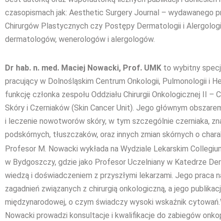
czasopismach jak: Aesthetic Surgery Journal – wydawanego 
Chirurgów Plastycznych czy Postępy Dermatologii i Alergolog
dermatologów, wenerologów i alergologów.
Dr hab. n. med. Maciej Nowacki, Prof. UMK
to wybitny specja
pracujący w Dolnośląskim Centrum Onkologii, Pulmonologii i H
funkcję członka zespołu Oddziału Chirurgii Onkologicznej II
Skóry i Czerniaków (Skin Cancer Unit). Jego głównym obszare
i leczenie nowotworów skóry, w tym szczególnie czerniaka, z
podskórnych, tłuszczaków, oraz innych zmian skórnych o cha
Profesor M. Nowacki wykłada na Wydziale Lekarskim Collegiu
w Bydgoszczy, gdzie jako Profesor Uczelniany w Katedrze Derma
wiedzą i doświadczeniem z przyszłymi lekarzami. Jego praca 
zagadnień związanych z chirurgią onkologiczną, a jego publika
międzynarodowej, o czym świadczy wysoki wskaźnik cytowań.W
Nowacki prowadzi konsultacje i kwalifikacje do zabiegów onk