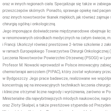
oraz w innych regionach ciała. Specjalizuje się także w zabie
przeszczepów skórnych. Ponadto, sprawuje opiekę nad pacjen
oraz innych nowotworów tkanek miękkich, jak również zajmuje s
chirurgią ogólną i onkologiczną.
Jego imponujące doświadczenie międzynarodowe obejmuje licz
w renomowanych ośrodkach medycznych na całym świecie, m.in
i Francji. Ukończył również prestiżowe 2-letnie szkolenie z za
w ramach Europejskiego Towarzystwa Chirurgii Onkologiczne
Leczenia Nowotworów Powierzchni Otrzewnej (PSOGI) w Lyonie
Profesor M. Nowacki wprowadził w Polsce innowacyjny zabie
chemioterapii aerozolem (PIPAC), który został wykonany prze
w Bydgoszczy. Jego prace badawcze, realizowane we współpra
koncentrują się na innowacyjnych technikach leczenia chirurg
i kliniczne otrzymał liczne nagrody i wyróżnienia, zarówno w Po
Ministerialne dla najwybitniejszych młodych naukowców, nag
oraz Złoty Skalpel, a także prestiżowe stypendia od Prezyde