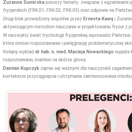
Zuzanna Sumirska
poruszy tematy związane z egzaminami pra
fryzjerskich (FRK.01, FRK.02, FRK.03) oraz odpowie na Państwa
Drugi blok prowadzony wspólnie przez
Ernesta Kawę
i Zuzann
aktywizującym metodom nauczania w projektowaniu fryzur z 
W niezwykły świat trychologii fryzjerskiej wprowadzi Państwa
która omówi rozpoznawanie i pielęgnację problematycznej skó
Kolejny wykład
dr hab. n. med. Macieja Nowackiego
wyjaśni 
rozpoznawaniu znamion na skórze głowy.
Damian Kupczyk
zajmie się ważnymi dla nauczycieli zagadnien
kontekście przyciągnięcia i utrzymania zainteresowania młod