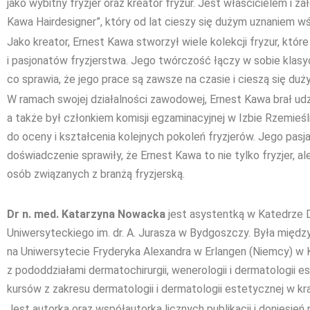
jako wybitny fryzjer oraz kreator fryzur. Jest właścicielem i z
Kawa Hairdesigner”, który od lat cieszy się dużym uznaniem wś
Jako kreator, Ernest Kawa stworzył wiele kolekcji fryzur, które 
i pasjonatów fryzjerstwa. Jego twórczość łączy w sobie klas
co sprawia, że jego prace są zawsze na czasie i cieszą się du
W ramach swojej działalności zawodowej, Ernest Kawa brał ud
a także był członkiem komisji egzaminacyjnej w Izbie Rzemieśln
do oceny i kształcenia kolejnych pokoleń fryzjerów. Jego pasj
doświadczenie sprawiły, że Ernest Kawa to nie tylko fryzjer, al
osób związanych z branżą fryzjerską.
Dr n. med. Katarzyna Nowacka
jest asystentką w Katedrze D
Uniwersyteckiego im. dr. A. Jurasza w Bydgoszczy. Była międ
na Uniwersytecie Fryderyka Alexandra w Erlangen (Niemcy) w K
z pododdziałami dermatochirurgii, wenerologii i dermatologii e
kursów z zakresu dermatologii i dermatologii estetycznej w kraj
Jest autorką oraz współautorką licznych publikacji i donies