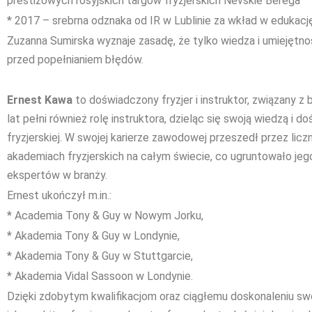
prestiżowych rosyjskich targów fryzjerskich Nevskie Berega
* 2017 – srebrna odznaka od IR w Lublinie za wkład w edukację
Zuzanna Sumirska wyznaje zasadę, że tylko wiedza i umiejętno
przed popełnianiem błędów.
Ernest Kawa
to doświadczony fryzjer i instruktor, związany z 
lat pełni również rolę instruktora, dzieląc się swoją wiedzą i
fryzjerskiej. W swojej karierze zawodowej przeszedł przez licz
akademiach fryzjerskich na całym świecie, co ugruntowało je
ekspertów w branży.
Ernest ukończył m.in.:
* Academia Tony & Guy w Nowym Jorku,
* Akademia Tony & Guy w Londynie,
* Akademia Tony & Guy w Stuttgarcie,
* Akademia Vidal Sassoon w Londynie.
Dzięki zdobytym kwalifikacjom oraz ciągłemu doskonaleniu sw