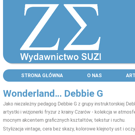
STRONA GŁÓWNA
O NAS
AR
Wonderland… Debbie G
Jako niezależny pedagog Debbie G z grupy instruktorskiej Deb
artystki i wizjonerki fryzur z krainy Czarów - kolekcja w atmo
mocnym akcentem graficznych kształtów, tekstur i ruchu.
Stylizacja vintage, cera bez skazy, kolorowe klejnoty ust i 