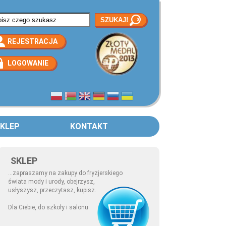
rmularz wyszukiwania
REJESTRACJA
LOGOWANIE
KLEP
KONTAKT
SKLEP
...zapraszamy na zakupy do fryzjerskiego
świata mody i urody, obejrzysz,
usłyszysz, przeczytasz, kupisz.
Dla Ciebie, do szkoły i salonu