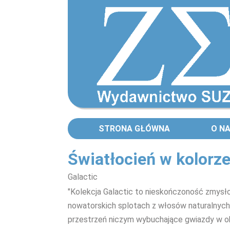
STRONA GŁÓWNA
O N
Światłocień w kolorze
Galactic
"Kolekcja Galactic to nieskończoność zmysło
nowatorskich splotach z włosów naturalnych.
przestrzeń niczym wybuchające gwiazdy w o