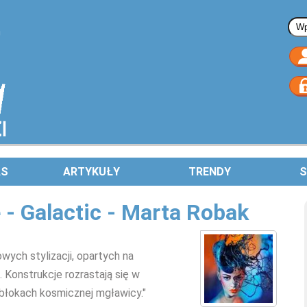
Fo
AS
ARTYKUŁY
TRENDY
S
 - Galactic - Marta Robak
wych stylizacji, opartych na
 Konstrukcje rozrastają się w
błokach kosmicznej mgławicy."