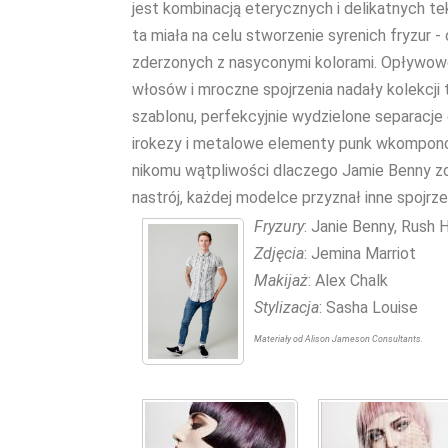
jest kombinacją eterycznych i delikatnych t
ta miała na celu stworzenie syrenich fryzur -
zderzonych z nasyconymi kolorami. Opływowe 
włosów i mroczne spojrzenia nadały kolekcji 
szablonu, perfekcyjnie wydzielone separacje
irokezy i metalowe elementy punk wkompono
nikomu wątpliwości dlaczego Jamie Benny zdo
nastrój, każdej modelce przyznał inne spojrze
Fryzury
: Janie Benny, Rush H
Zdjęcia
: Jemina Marriot
Makijaż
: Alex Chalk
Stylizacja
: Sasha Louise
Materiały od Alison Jameson Consultants.