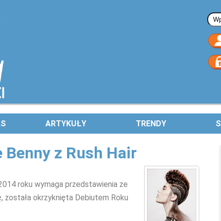
Fo
AS
ARTYKUŁY
TRENDY
S
 Benny z Rush Hair
 2014 roku wymaga przedstawienia ze
ję, została okrzyknięta Debiutem Roku