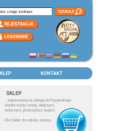
rmularz wyszukiwania
REJESTRACJA
LOGOWANIE
KLEP
KONTAKT
SKLEP
...zapraszamy na zakupy do fryzjerskiego
świata mody i urody, obejrzysz,
usłyszysz, przeczytasz, kupisz.
Dla Ciebie, do szkoły i salonu