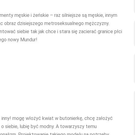
enty męskie i żeńskie – raz silniejsze są męskie, innym
ąc obraz dzisiejszego metroseksualnego mężczyzny.
ować siebie tak jak chce i stara się zacierać granice płci
 jego nowy Mundur!
 inny! mogę włożyć kwiat w butonierkę, chcę założyć
ć o siebie, lubię być modny. A towarzyszy temu
sjonalizm. Projektowanie takiego modelu na potrzeby