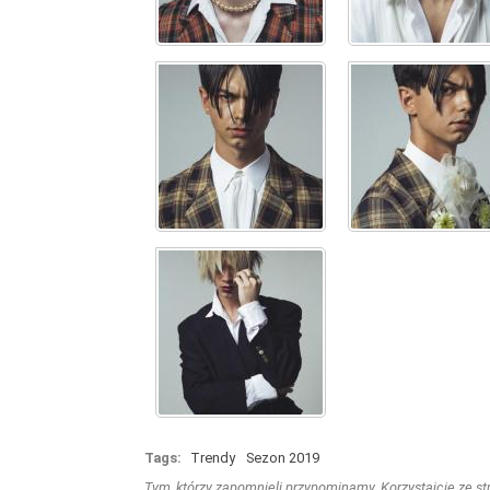
Tags:
Trendy
Sezon 2019
Tym, którzy zapomnieli przypominamy. Korzystajcie ze stro