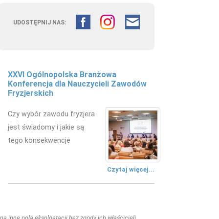
UDOSTĘPNIJ NAS:
XXVI Ogólnopolska Branżowa
Konferencja dla Nauczycieli Zawodów
Fryzjerskich
Czy wybór zawodu fryzjera
jest świadomy i jakie są
tego konsekwencje
Czytaj więcej...
a inne pola eksploatacji bez zgody ich właścicieli.