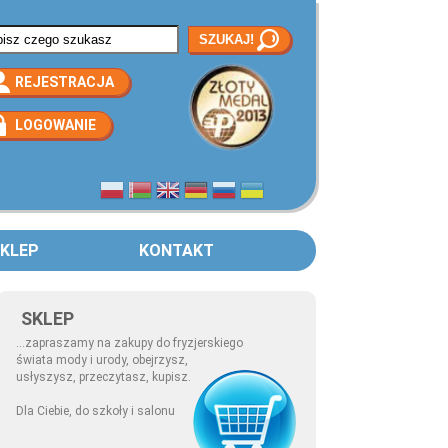
rmularz wyszukiwania
REJESTRACJA
LOGOWANIE
KLEP
KONTAKT
SKLEP
...zapraszamy na zakupy do fryzjerskiego
świata mody i urody, obejrzysz,
usłyszysz, przeczytasz, kupisz.
Dla Ciebie, do szkoły i salonu