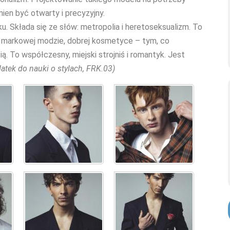
nien być otwarty i precyzyjny.
u. Składa się ze słów: metropolia i heretoseksualizm. To
 markowej modzie, dobrej kosmetyce – tym, co
. To współczesny, miejski strojniś i romantyk. Jest
datek do nauki o stylach, FRK.03)