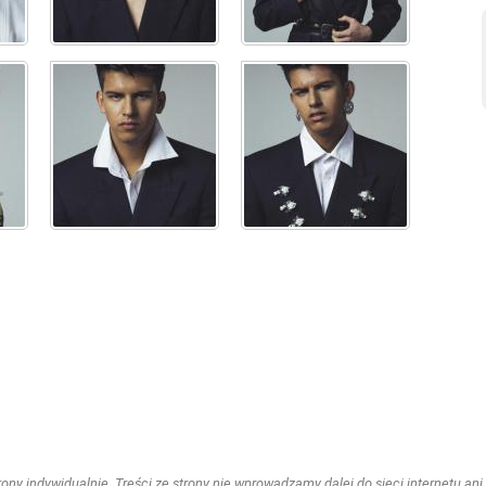
ny indywidualnie. Treści ze strony nie wprowadzamy dalej do sieci internetu ani n