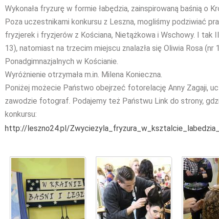
Wykonała fryzurę w formie łabędzia, zainspirowaną baśnią o Kr
Poza uczestnikami konkursu z Leszna, mogliśmy podziwiać pr
fryzjerek i fryzjerów z Kościana, Nietążkowa i Wschowy. I tak 
13), natomiast na trzecim miejscu znalazła się Oliwia Rosa (nr
Ponadgimnazjalnych w Kościanie.
Wyróżnienie otrzymała m.in. Milena Konieczna.
Poniżej możecie Państwo obejrzeć fotorelację Anny Zagaji, uc
zawodzie fotograf. Podajemy też Państwu Link do strony, gdz
konkursu:
http://leszno24.pl/Zwyciezyla_fryzura_w_ksztalcie_labedzia_z