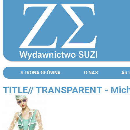
STRONA GŁÓWNA
O NAS
AR
TITLE// TRANSPARENT - Michel