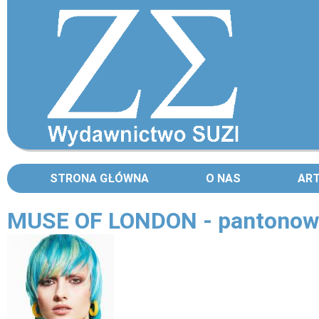
STRONA GŁÓWNA
O NAS
AR
MUSE OF LONDON - pantonowa