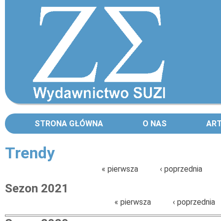
STRONA GŁÓWNA
O NAS
AR
Trendy
Strony
« pierwsza
‹ poprzednia
Sezon 2021
Strony
« pierwsza
‹ poprzednia