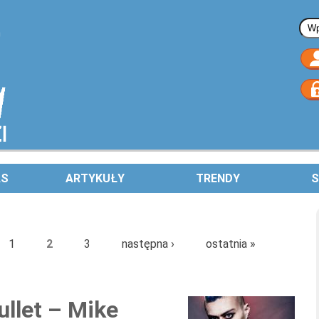
Fo
AS
ARTYKUŁY
TRENDY
S
1
2
3
następna ›
ostatnia »
ullet – Mike