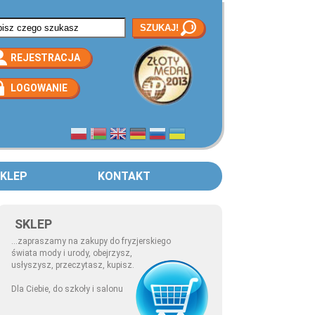
rmularz wyszukiwania
REJESTRACJA
LOGOWANIE
KLEP
KONTAKT
SKLEP
...zapraszamy na zakupy do fryzjerskiego
świata mody i urody, obejrzysz,
usłyszysz, przeczytasz, kupisz.
Dla Ciebie, do szkoły i salonu