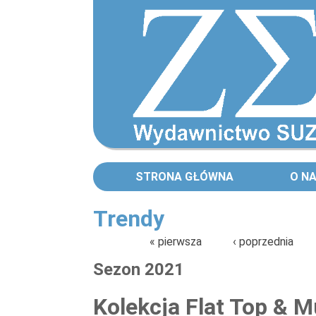
STRONA GŁÓWNA
O N
Trendy
Strony
« pierwsza
‹ poprzednia
Sezon 2021
Strony
Kolekcja Flat Top & M