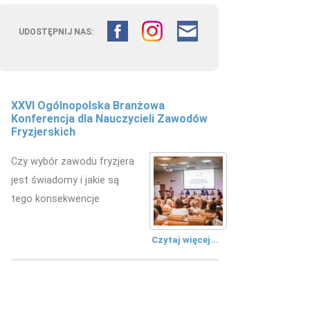
UDOSTĘPNIJ NAS:
Fryzjerstwo łączy pokolenia –
doświadczenie edukacyjne w
kształceniu przyszłych fryzjerów
W Zespole Szkół
Mechanicznych w Kielcach
zorganizowano wydarzenie
edukacyjne.
Czytaj więcej...