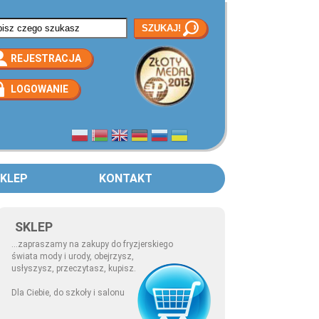
rmularz wyszukiwania
REJESTRACJA
LOGOWANIE
KLEP
KONTAKT
SKLEP
...zapraszamy na zakupy do fryzjerskiego
świata mody i urody, obejrzysz,
usłyszysz, przeczytasz, kupisz.
Dla Ciebie, do szkoły i salonu