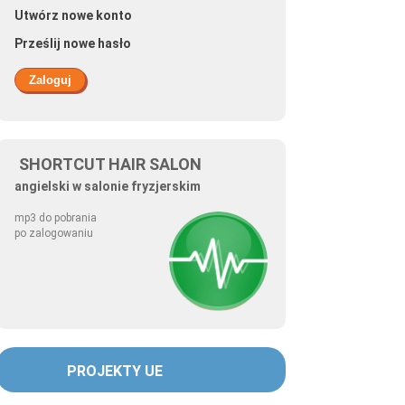
Utwórz nowe konto
Prześlij nowe hasło
fryzury od Kajetana
SHORTCUT HAIR SALON
angielski w salonie fryzjerskim
mp3 do pobrania
po zalogowaniu
st od Schwarzkopf Professional
PROJEKTY UE