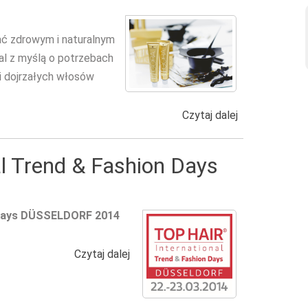
ać zdrowym i naturalnym
l z myślą o potrzebach
ji dojrzałych włosów
Czytaj dalej
wpis IGORA RO
l Trend & Fashion Days
 Days DÜSSELDORF 2014
Czytaj dalej
wpis TOP HAIR International Trend