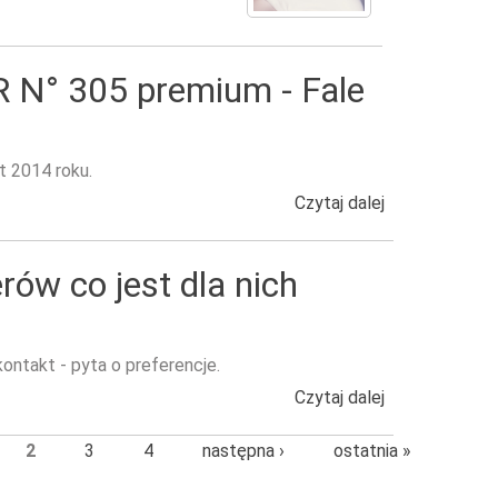
° 305 premium - Fale
 2014 roku.
Czytaj dalej
wpis LOKOWNI
ów co jest dla nich
kontakt - pyta o preferencje.
Czytaj dalej
wpis GOLDWELL
2
3
4
następna ›
ostatnia »