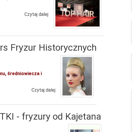
Czytaj dalej
wpis TOP HAIR International Trend & F
rs Fryzur Historycznych
u, średniowiecza i
Czytaj dalej
wpis I Międzyszkolny Konkurs Fryzur
KI - fryzury od Kajetana