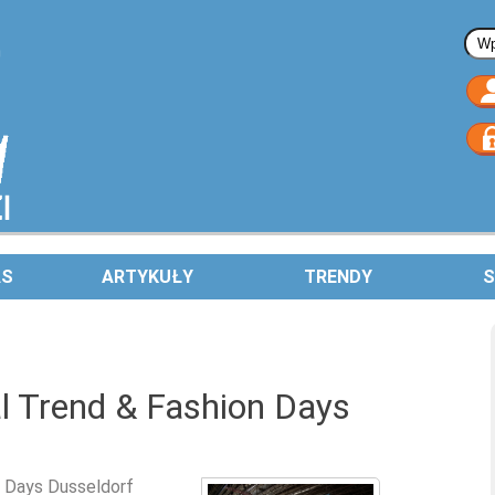
Fo
AS
ARTYKUŁY
TRENDY
S
l Trend & Fashion Days
Days Dusseldorf