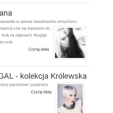
tana
 panowała w salonie niesamowita
atmosfera i
nastrój stał się impulsem do
 look na zdjeciach. Wygląd
ten urok.
Czytaj dalej
wpis Doda w salonie u Kajetana
AL - kolekcja Królewska
lory pastelowe i popielate.
Czytaj dalej
wpis Matthew Roskell – REGAL - k