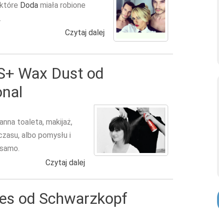
 które
Doda
miała robione
.
Czytaj dalej
wpis DODA w teledysku RIOTKI - 
iS+ Wax Dust od
onal
nna toaleta, makijaż,
czasu, albo pomysłu i
 samo.
Czytaj dalej
wpis OSiS+ Volume Up i OSiS+ Wax Du
es od Schwarzkopf