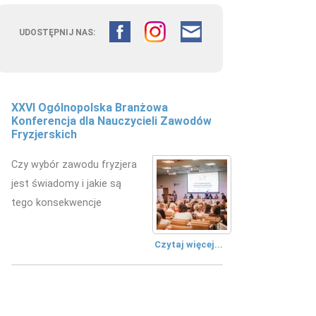
UDOSTĘPNIJ NAS:
XXVI Ogólnopolska Branżowa
YAL Absolutes od Schwarzkopf Professional
Konferencja dla Nauczycieli Zawodów
Fryzjerskich
Czy wybór zawodu fryzjera
jest świadomy i jakie są
tego konsekwencje
Czytaj więcej...
 & Fashion Days DÜSSELDORF 2014