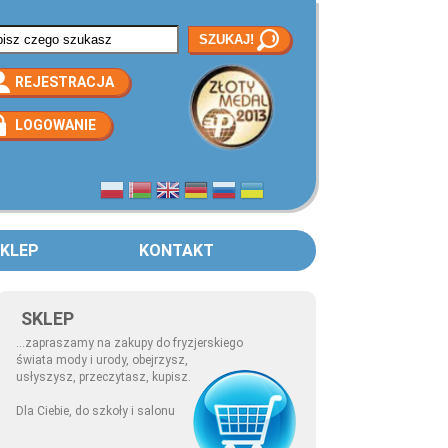
rmularz wyszukiwania
REJESTRACJA
LOGOWANIE
KLEP
KONTAKT
SKLEP
...zapraszamy na zakupy do fryzjerskiego
świata mody i urody, obejrzysz,
usłyszysz, przeczytasz, kupisz.
Dla Ciebie, do szkoły i salonu