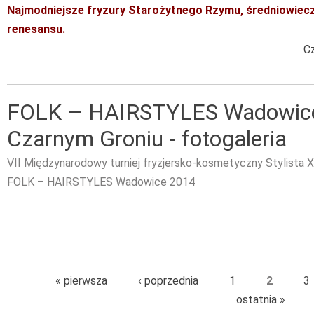
Najmodniejsze fryzury Starożytnego Rzymu, średniowiecz
renesansu.
Cz
FOLK – HAIRSTYLES Wadowice
Czarnym Groniu - fotogaleria
VII Międzynarodowy turniej fryzjersko-kosmetyczny Stylista 
FOLK – HAIRSTYLES Wadowice 2014
« pierwsza
‹ poprzednia
1
2
3
ostatnia »