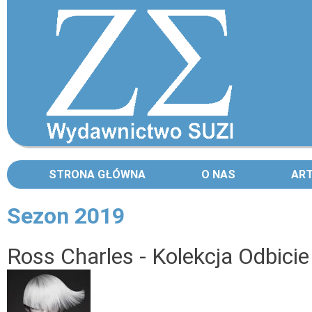
STRONA GŁÓWNA
O NAS
AR
Sezon 2019
Strony
Ross Charles - Kolekcja Odbicie