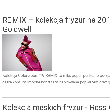
RƎMIX – kolekcja fryzur na 201
Goldwell
Kolekcja Color Zoom '19 RƎMIX to miks popu i punku, to połą
ostre kontury i mocne kontrasty inspirowane pop-artem oraz 
Kolekcja męskich fryzur - Ross