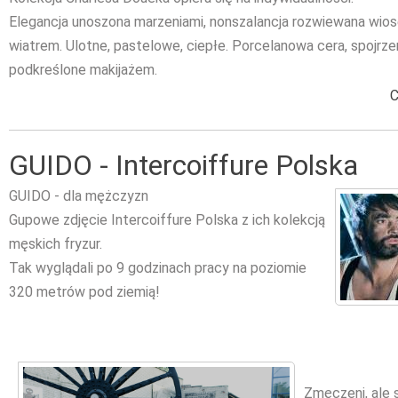
Elegancja unoszona marzeniami, nonszalancja rozwiewana wio
wiatrem. Ulotne, pastelowe, ciepłe. Porcelanowa cera, spojrze
podkreślone makijażem.
C
GUIDO - Intercoiffure Polska
GUIDO - dla mężczyzn
Gupowe zdjęcie Intercoiffure Polska z ich kolekcją
męskich fryzur.
Tak wyglądali po 9 godzinach pracy na poziomie
320 metrów pod ziemią!
Zmęczeni, ale s