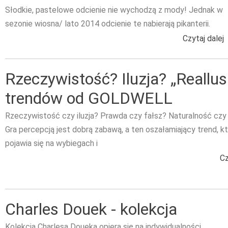
Słodkie, pastelowe odcienie nie wychodzą z mody! Jednak w
sezonie wiosna/ lato 2014 odcienie te nabierają pikanterii.
Czytaj dalej
w
Rzeczywistość? Iluzja? „Reallus
trendów od GOLDWELL
Rzeczywistość czy iluzja? Prawda czy fałsz? Naturalność cz
Gra percepcją jest dobrą zabawą, a ten oszałamiający trend, k
pojawia się na wybiegach i
Cz
Charles Douek - kolekcja
Kolekcja Charlesa Doueka opiera się na indywidualności.