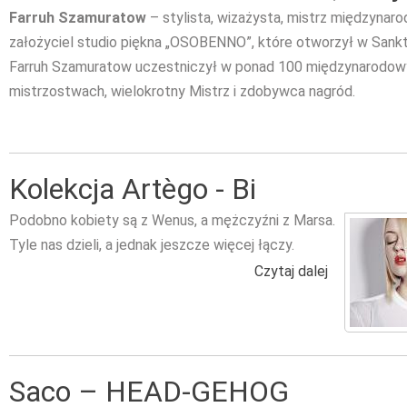
Farruh Szamuratow
– stylista, wizażysta, mistrz międzynaro
założyciel studio piękna „OSOBENNO”, które otworzył w Sank
Farruh Szamuratow uczestniczył w ponad 100 międzynarodowy
mistrzostwach, wielokrotny Mistrz i zdobywca nagród.
Kolekcja Artègo - Bi
Podobno kobiety są z Wenus, a mężczyźni z Marsa.
Tyle nas dzieli, a jednak jeszcze więcej łączy.
Czytaj dalej
wpis Kolekcj
Saco – HEAD-GEHOG