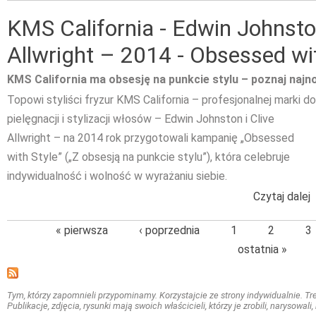
KMS California - Edwin Johnston
Allwright – 2014 - Obsessed wi
KMS California ma obsesję na punkcie stylu – poznaj naj
Topowi styliści fryzur KMS California – profesjonalnej marki do
pielęgnacji i stylizacji włosów – Edwin Johnston i Clive
Allwright – na 2014 rok przygotowali kampanię „Obsessed
with Style” („Z obsesją na punkcie stylu”), która celebruje
indywidualność i wolność w wyrażaniu siebie.
Czytaj dalej
w
« pierwsza
‹ poprzednia
1
2
3
ostatnia »
Tym, którzy zapomnieli przypominamy. Korzystajcie ze strony indywidualnie. Treś
Publikacje, zdjęcia, rysunki mają swoich właścicieli, którzy je zrobili, narysowal