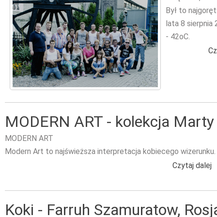
Był to najgorę
lata 8 sierpnia
- 42oC.
Cz
MODERN ART - kolekcja Marty
MODERN ART
Modern Art to najświeższa interpretacja kobiecego wizerunku.
Czytaj dalej
w
Koki - Farruh Szamuratow, Rosj